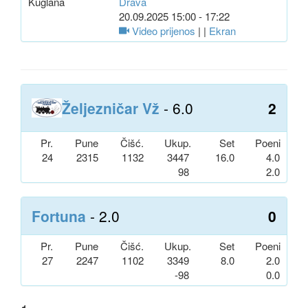
Kuglana
Drava
20.09.2025 15:00 - 17:22
Video prijenos
| |
Ekran
Željezničar Vž
- 6.0
2
Pr.
Pune
Čišć.
Ukup.
Set
Poeni
24
2315
1132
3447
16.0
4.0
98
2.0
Fortuna
- 2.0
0
Pr.
Pune
Čišć.
Ukup.
Set
Poeni
27
2247
1102
3349
8.0
2.0
-98
0.0