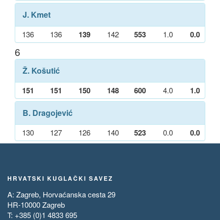
J. Kmet
136
136
139
142
553
1.0
0.0
6
Ž. Košutić
151
151
150
148
600
4.0
1.0
B. Dragojević
130
127
126
140
523
0.0
0.0
HRVATSKI KUGLAČKI SAVEZ
A: Zagreb, Horvaćanska cesta 29
HR-10000 Zagreb
T: +385 (0)1 4833 695