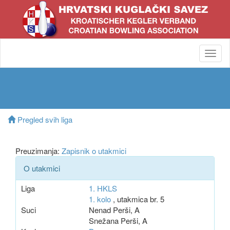
Toggl
navig
Pregled svih liga
Preuzimanja:
Zapisnik o utakmici
O utakmici
Liga
1. HKLS
1. kolo
, utakmica br. 5
Suci
Nenad Perši, A
Snežana Perši, A