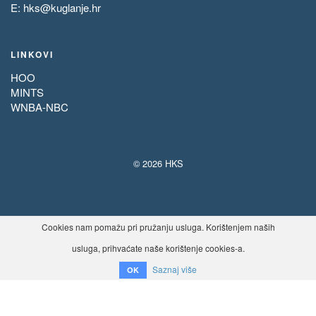
E:
hks@kuglanje.hr
LINKOVI
HOO
MINTS
WNBA-NBC
© 2026 HKS
Cookies nam pomažu pri pružanju usluga. Korištenjem naših
usluga, prihvaćate naše korištenje cookies-a.
Saznaj više
OK