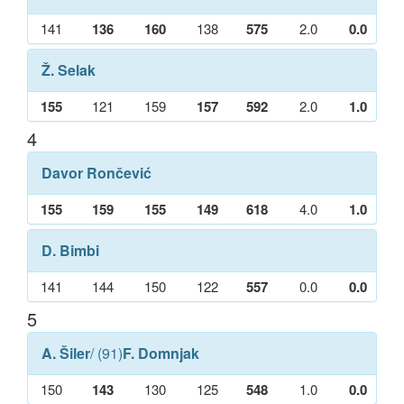
141
136
160
138
575
2.0
0.0
Ž. Selak
155
121
159
157
592
2.0
1.0
4
Davor Rončević
155
159
155
149
618
4.0
1.0
D. Bimbi
141
144
150
122
557
0.0
0.0
5
A. Šiler
/ (91)
F. Domnjak
150
143
130
125
548
1.0
0.0