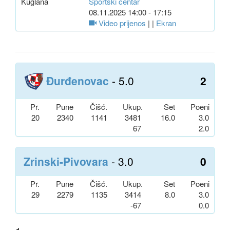
Kuglana
Sportski centar
08.11.2025 14:00 - 17:15
Video prijenos
| |
Ekran
Đurđenovac
- 5.0
2
Pr.
Pune
Čišć.
Ukup.
Set
Poeni
20
2340
1141
3481
16.0
3.0
67
2.0
Zrinski-Pivovara
- 3.0
0
Pr.
Pune
Čišć.
Ukup.
Set
Poeni
29
2279
1135
3414
8.0
3.0
-67
0.0