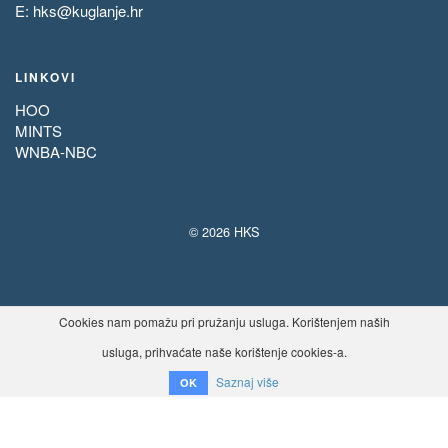
E:
hks@kuglanje.hr
LINKOVI
HOO
MINTS
WNBA-NBC
© 2026 HKS
Cookies nam pomažu pri pružanju usluga. Korištenjem naših
usluga, prihvaćate naše korištenje cookies-a.
Saznaj više
OK