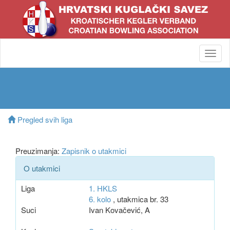
Toggl
navig
Pregled svih liga
Preuzimanja:
Zapisnik o utakmici
O utakmici
Liga
1. HKLS
6. kolo
, utakmica br. 33
Suci
Ivan Kovačević, A