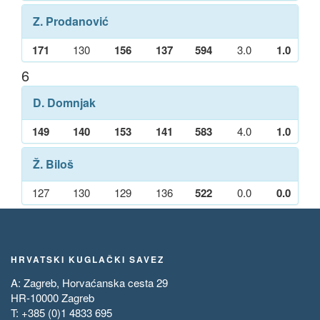
Z. Prodanović
171
130
156
137
594
3.0
1.0
6
D. Domnjak
149
140
153
141
583
4.0
1.0
Ž. Biloš
127
130
129
136
522
0.0
0.0
HRVATSKI KUGLAČKI SAVEZ
A: Zagreb, Horvaćanska cesta 29
HR-10000 Zagreb
T: +385 (0)1 4833 695