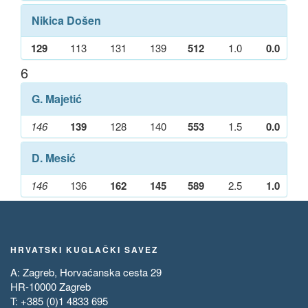
Nikica Došen
129
113
131
139
512
1.0
0.0
6
G. Majetić
146
139
128
140
553
1.5
0.0
D. Mesić
146
136
162
145
589
2.5
1.0
HRVATSKI KUGLAČKI SAVEZ
A: Zagreb, Horvaćanska cesta 29
HR-10000 Zagreb
T: +385 (0)1 4833 695