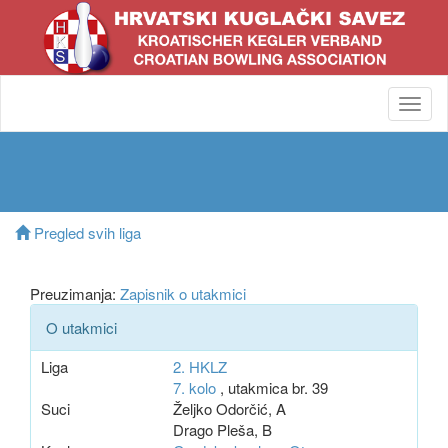
Toggl
navig
Pregled svih liga
Preuzimanja:
Zapisnik o utakmici
O utakmici
Liga
2. HKLZ
7. kolo
, utakmica br. 39
Suci
Željko Odorčić, A
Drago Pleša, B