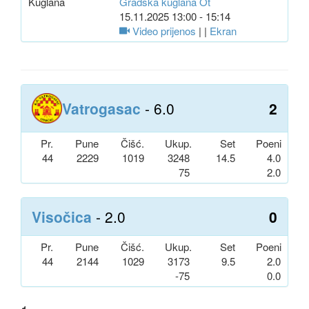
Kuglana
Gradska kuglana Ot
15.11.2025 13:00 - 15:14
Video prijenos
| |
Ekran
Vatrogasac
- 6.0
2
Pr.
Pune
Čišć.
Ukup.
Set
Poeni
44
2229
1019
3248
14.5
4.0
75
2.0
Visočica
- 2.0
0
Pr.
Pune
Čišć.
Ukup.
Set
Poeni
44
2144
1029
3173
9.5
2.0
-75
0.0