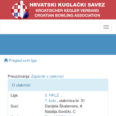
Toggl
navig
Pregled svih liga
Preuzimanja:
Zapisnik o utakmici
O utakmici
Liga
3. HKLZ
7. kolo
, utakmica br. 31
Suci
Danijela Škalamera, A
Natalija Sonički, C