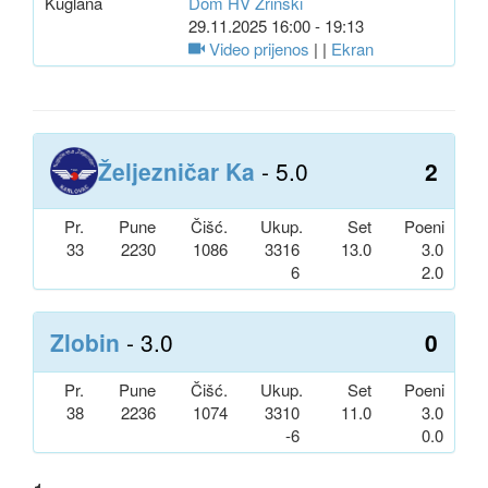
Kuglana
Dom HV Zrinski
29.11.2025 16:00 - 19:13
Video prijenos
| |
Ekran
Željezničar Ka
- 5.0
2
Pr.
Pune
Čišć.
Ukup.
Set
Poeni
33
2230
1086
3316
13.0
3.0
6
2.0
Zlobin
- 3.0
0
Pr.
Pune
Čišć.
Ukup.
Set
Poeni
38
2236
1074
3310
11.0
3.0
-6
0.0