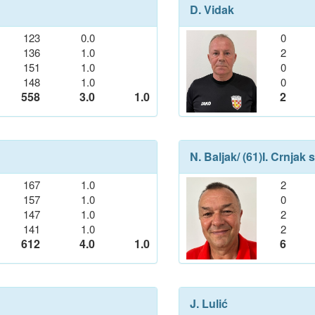
D. Vidak
123
0.0
0
136
1.0
2
151
1.0
0
148
1.0
0
558
3.0
1.0
2
N. Baljak
/ (61)
I. Crnjak s
167
1.0
2
157
1.0
0
147
1.0
2
141
1.0
2
612
4.0
1.0
6
J. Lulić