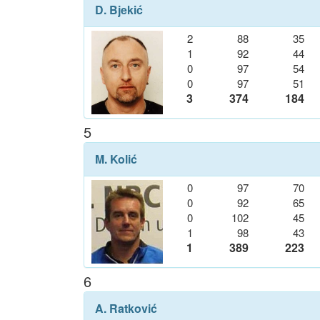
D. Bjekić
2
88
35
1
92
44
0
97
54
0
97
51
3
374
184
5
M. Kolić
0
97
70
0
92
65
0
102
45
1
98
43
1
389
223
6
A. Ratković