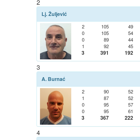
2
Lj. Žuljević
2
105
49
0
105
54
0
89
44
1
92
45
3
391
192
3
A. Burnać
2
90
52
1
87
52
0
95
57
0
95
61
3
367
222
4