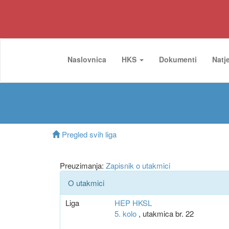
Naslovnica
HKS
Dokumenti
Natj
Pregled svih liga
Preuzimanja:
Zapisnik o utakmici
O utakmici
Liga
HEP HKSL
5. kolo
, utakmica br. 22