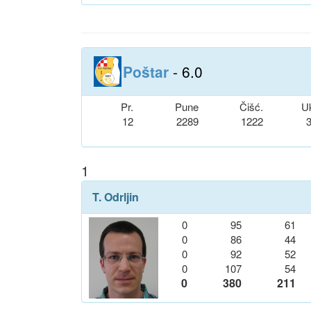
Poštar
- 6.0
Pr.
Pune
Čišć.
U
12
2289
1222
1
T. Odrljin
0
95
61
0
86
44
0
92
52
0
107
54
0
380
211