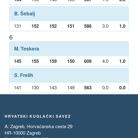
B. Šebalj
131
152
152
151
586
3.0
1.0
6
M. Teskera
145
155
159
150
609
4.0
1.0
S. Frelih
141
130
143
149
563
0.0
0.0
HRVATSKI KUGLAČKI SAVEZ
A: Zagreb, Horvaćanska cesta 29
HR-10000 Zagreb