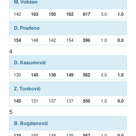
M. Vokšan
142
163
150
162
617
3.0
1.0
D. Prađeno
154
146
142
154
596
1.0
0.0
4
D. Kasumović
130
145
138
149
562
3.0
1.0
Z. Tonković
145
131
137
137
550
1.0
0.0
5
B. Bogdanović
134
150
148
135
567
1.0
0.0