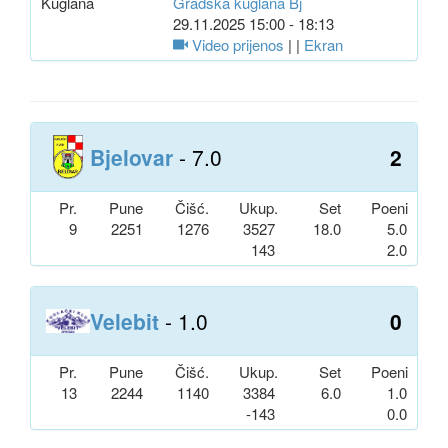
Kuglana
Gradska kuglana Bj
29.11.2025 15:00 - 18:13
Video prijenos
| |
Ekran
Bjelovar
- 7.0
2
Pr.
Pune
Čišć.
Ukup.
Set
Poeni
9
2251
1276
3527
18.0
5.0
143
2.0
Velebit
- 1.0
0
Pr.
Pune
Čišć.
Ukup.
Set
Poeni
13
2244
1140
3384
6.0
1.0
-143
0.0