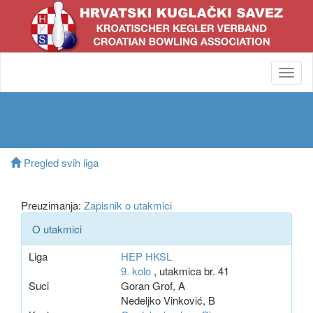
Toggl
navig
Pregled svih liga
Preuzimanja:
Zapisnik o utakmici
O utakmici
Liga
HEP HKSL
9. kolo
, utakmica br. 41
Suci
Goran Grof, A
Nedeljko Vinković, B