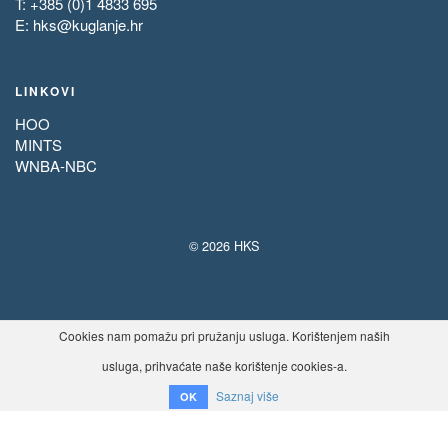
T: +385 (0)1 4833 695
E:
hks@kuglanje.hr
LINKOVI
HOO
MINTS
WNBA-NBC
© 2026 HKS
Cookies nam pomažu pri pružanju usluga. Korištenjem naših
usluga, prihvaćate naše korištenje cookies-a.
Saznaj više
OK