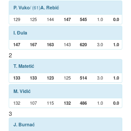
P. Vuko
/ (61)
A. Rebić
129
125
144
147
545
1.0
0.0
I. Đula
147
167
163
143
620
3.0
1.0
2
T. Matetić
133
133
123
125
514
3.0
1.0
M. Vidić
132
107
115
132
486
1.0
0.0
3
J. Burnać