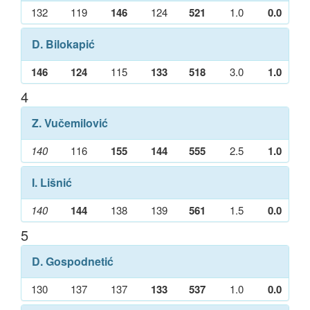
132
119
146
124
521
1.0
0.0
D. Bilokapić
146
124
115
133
518
3.0
1.0
4
Z. Vučemilović
140
116
155
144
555
2.5
1.0
I. Lišnić
140
144
138
139
561
1.5
0.0
5
D. Gospodnetić
130
137
137
133
537
1.0
0.0