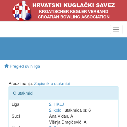
Toggl
navig
Pregled svih liga
Preuzimanja:
Zapisnik o utakmici
O utakmici
Liga
2. HKLJ
2. kolo
, utakmica br. 6
Suci
Ana Vidan, A
Višnja Dragičević, A