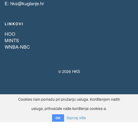
E:
hks@kuglanje.hr
LINKOVI
HOO
MINTS
WNBA-NBC
© 2026 HKS
Cookies nam pomažu pri pružanju usluga. Korištenjem naših
usluga, prihvaćate naše korištenje cookies-a.
Saznaj više
OK