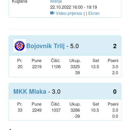
Kuglana
Marija
22.10.2022 16:00 - 19:19
Video prijenos
| |
Ekran
Bojovnik Trilj
- 5.0
2
Pr.
Pune
Čišć.
Ukup.
Set
Poeni
20
2219
1106
3325
13.5
3.0
39
2.0
MKK Mlaka
- 3.0
0
Pr.
Pune
Čišć.
Ukup.
Set
Poeni
33
2249
1037
3286
10.5
3.0
-39
0.0