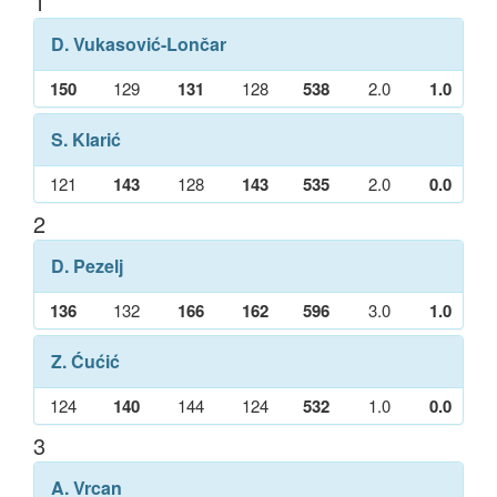
1
D. Vukasović-Lončar
150
129
131
128
538
2.0
1.0
S. Klarić
121
143
128
143
535
2.0
0.0
2
D. Pezelj
136
132
166
162
596
3.0
1.0
Z. Ćućić
124
140
144
124
532
1.0
0.0
3
A. Vrcan