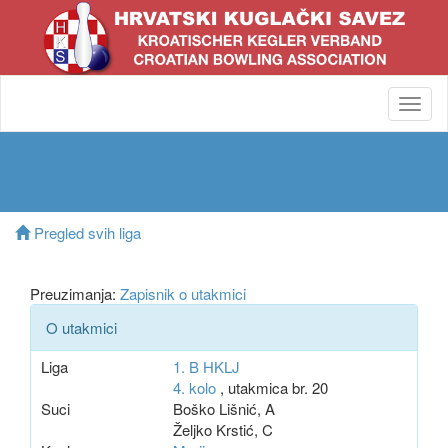
Toggl
navig
Pregled svih liga
Preuzimanja:
Zapisnik o utakmici
O utakmici
Liga
1. B HKLJ
4. kolo
, utakmica br. 20
Suci
Boško Lišnić, A
Željko Krstić, C