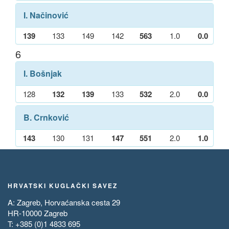
I. Načinović
139
133
149
142
563
1.0
0.0
6
I. Bošnjak
128
132
139
133
532
2.0
0.0
B. Crnković
143
130
131
147
551
2.0
1.0
HRVATSKI KUGLAČKI SAVEZ
A: Zagreb, Horvaćanska cesta 29
HR-10000 Zagreb
T: +385 (0)1 4833 695