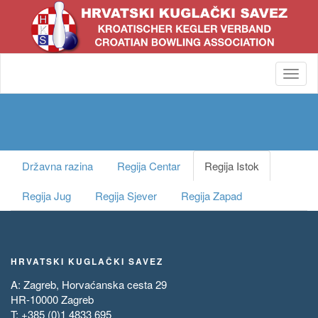
Toggl
navig
Državna razina
Regija Centar
Regija Istok
Regija Jug
Regija Sjever
Regija Zapad
HRVATSKI KUGLAČKI SAVEZ
A: Zagreb, Horvaćanska cesta 29
HR-10000 Zagreb
T: +385 (0)1 4833 695