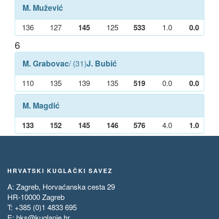
M. Mužević
136
127
145
125
533
1.0
0.0
6
M. Grabovac
/ (31)
J. Bubić
110
135
139
135
519
0.0
0.0
M. Magdić
133
152
145
146
576
4.0
1.0
HRVATSKI KUGLAČKI SAVEZ
A: Zagreb, Horvaćanska cesta 29
HR-10000 Zagreb
T: +385 (0)1 4833 695
E:
hks@kuglanje.hr