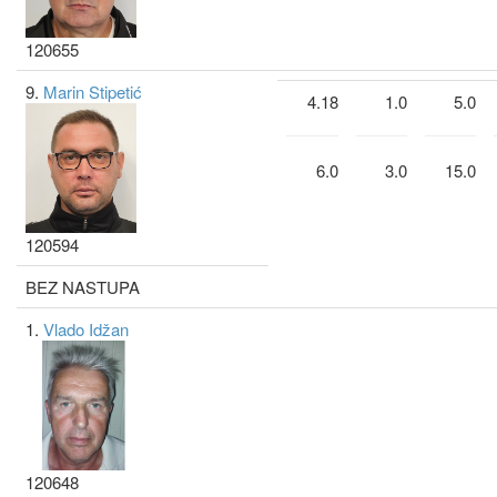
120655
9.
Marin Stipetić
4.18
1.0
5.0
6.0
3.0
15.0
120594
BEZ NASTUPA
1.
Vlado Idžan
120648