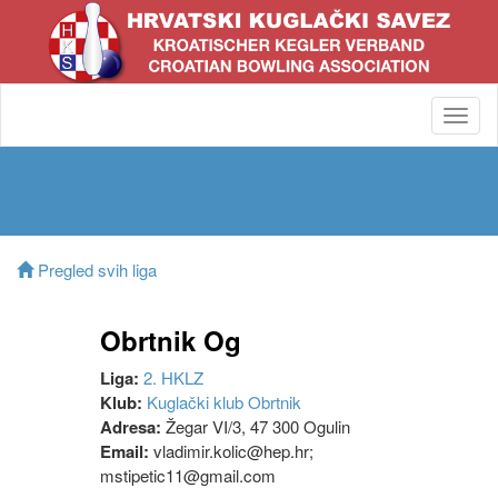
Toggl
navig
Pregled svih liga
Obrtnik Og
Liga:
2. HKLZ
Klub:
Kuglački klub Obrtnik
Adresa:
Žegar VI/3, 47 300 Ogulin
Email:
vladimir.kolic@hep.hr;
mstipetic11@gmail.com