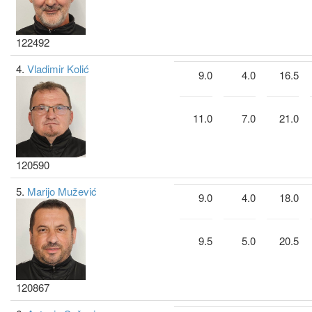
122492
4.
Vladimir Kolić
9.0
4.0
16.5
11.0
7.0
21.0
120590
5.
Marijo Mužević
9.0
4.0
18.0
9.5
5.0
20.5
120867