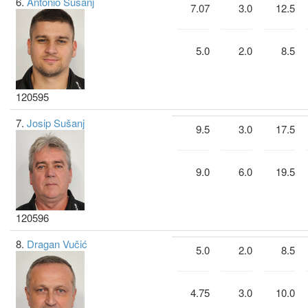
6.
Antonio Sušanj
7.07
3.0
12.5
5.0
2.0
8.5
120595
7.
Josip Sušanj
9.5
3.0
17.5
9.0
6.0
19.5
120596
8.
Dragan Vučić
5.0
2.0
8.5
4.75
3.0
10.0