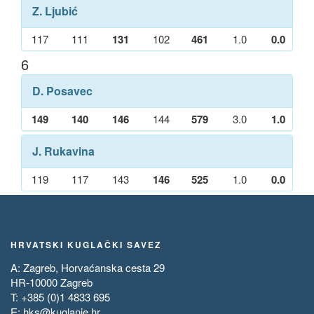
Z. Ljubić
117
111
131
102
461
1.0
0.0
6
D. Posavec
149
140
146
144
579
3.0
1.0
J. Rukavina
119
117
143
146
525
1.0
0.0
HRVATSKI KUGLAČKI SAVEZ
A: Zagreb, Horvaćanska cesta 29
HR-10000 Zagreb
T: +385 (0)1 4833 695
E:
hks@kuglanje.hr