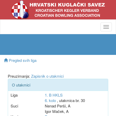
Toggl
navig
Pregled svih liga
Preuzimanja:
Zapisnik o utakmici
O utakmici
Liga
1. B HKLS
6. kolo
, utakmica br. 30
Suci
Nenad Perši, A
Igor Maček, A