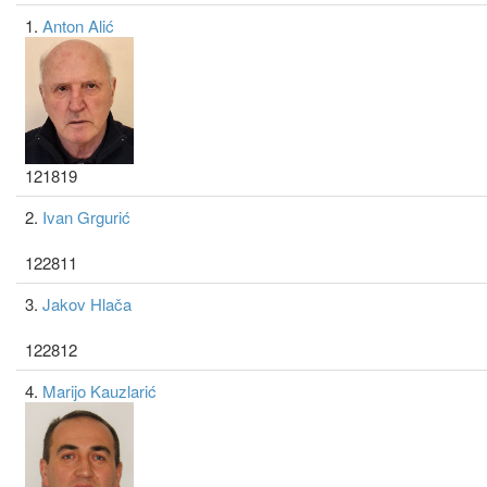
1.
Anton Alić
121819
2.
Ivan Grgurić
122811
3.
Jakov Hlača
122812
4.
Marijo Kauzlarić