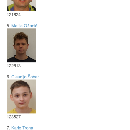
121824
5.
Matija Ožanić
122813
6.
Claudijo Šobar
123527
7.
Karlo Troha