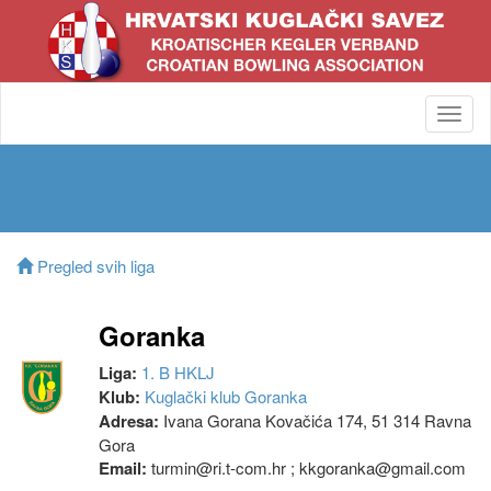
Toggl
navig
Pregled svih liga
Goranka
Liga:
1. B HKLJ
Klub:
Kuglački klub Goranka
Adresa:
Ivana Gorana Kovačića 174, 51 314 Ravna
Gora
Email:
turmin@ri.t-com.hr ; kkgoranka@gmail.com