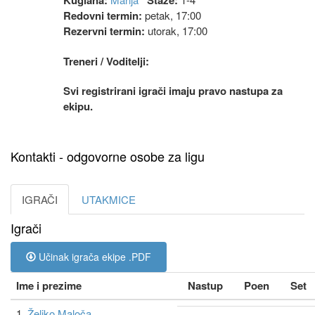
Kuglana:
Staze:
Redovni termin:
petak, 17:00
Rezervni termin:
utorak, 17:00
Treneri / Voditelji:
Svi registrirani igrači imaju pravo nastupa za
ekipu.
Kontakti - odgovorne osobe za ligu
IGRAČI
UTAKMICE
Igrači
Učinak igrača ekipe .PDF
Ime i prezime
Nastup
Poen
Set
1.
Željko Maloča