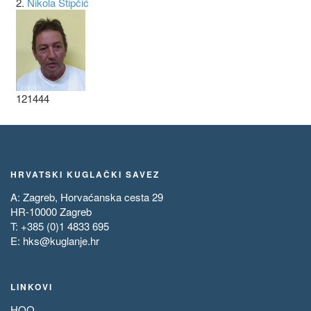
2.
Nikola Stipčić
121444
HRVATSKI KUGLAČKI SAVEZ
A: Zagreb, Horvaćanska cesta 29
HR-10000 Zagreb
T: +385 (0)1 4833 695
E:
hks@kuglanje.hr
LINKOVI
HOO