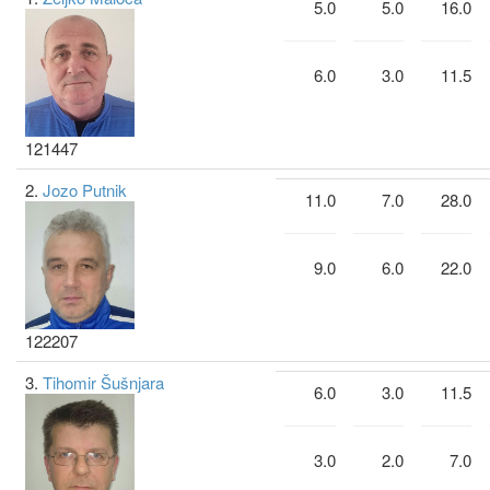
5.0
5.0
16.0
6.0
3.0
11.5
121447
2.
Jozo Putnik
11.0
7.0
28.0
9.0
6.0
22.0
122207
3.
Tihomir Šušnjara
6.0
3.0
11.5
3.0
2.0
7.0