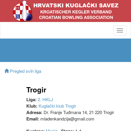
Toggl
navig
Pregled svih liga
Trogir
Liga:
2. HKLJ
Klub:
Kuglački klub Trogir
Adresa:
Dr. Franje Tuđmana 14, 21 220 Trogir
Email:
mladenkandzija@gmail.com
Marija
1-4