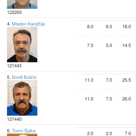
122203
4.
Mladen Kandžija
8.0
6.0
18.0
7.0
5.0
14.5
121443
5.
Đorđi Buličić
11.0
7.0
25.5
11.0
7.0
26.0
121440
6.
Tomo Špika
2.0
2.0
7.0