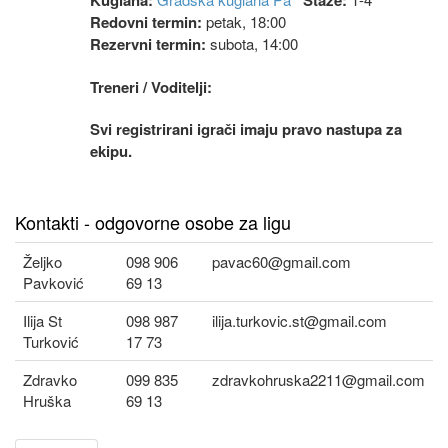
Kuglana:
Staze:
Redovni termin:
petak, 18:00
Rezervni termin:
subota, 14:00
Treneri / Voditelji:
Svi registrirani igrači imaju pravo nastupa za
ekipu.
Kontakti - odgovorne osobe za ligu
Željko
098 906
pavac60@gmail.com
Pavković
69 13
Ilija St
098 987
ilija.turkovic.st@gmail.com
Turković
17 73
Zdravko
099 835
zdravkohruska2211@gmail.com
Hruška
69 13