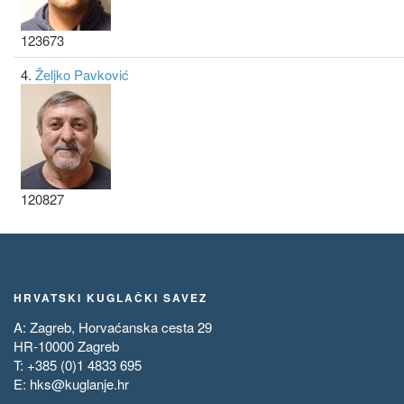
123673
4.
Željko Pavković
120827
HRVATSKI KUGLAČKI SAVEZ
A: Zagreb, Horvaćanska cesta 29
HR-10000 Zagreb
T: +385 (0)1 4833 695
E:
hks@kuglanje.hr