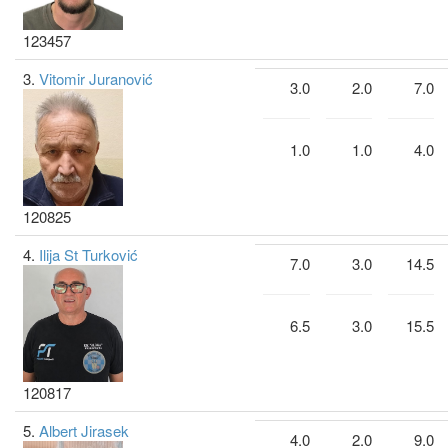
123457
3.
Vitomir Juranović
3.0
2.0
7.0
1.0
1.0
4.0
120825
4.
Ilija St Turković
7.0
3.0
14.5
6.5
3.0
15.5
120817
5.
Albert Jirasek
4.0
2.0
9.0