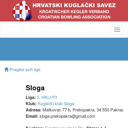
Toggl
navig
Pregled svih liga
Sloga
Liga:
3. HKLI-Pž
Klub:
Kuglački klub Sloga
Adresa:
Matkovac 77 b, Prekopakra, 34 550 Pakrac
Email:
sloga.prekopakra@gmail.com
Gradska kuglana Pa
1-4