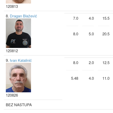
120813
8.
Dragan Blažević
7.0
4.0
15.5
8.0
5.0
20.5
120812
9.
Ivan Katalinić
8.0
2.0
12.5
5.48
4.0
11.0
120826
BEZ NASTUPA