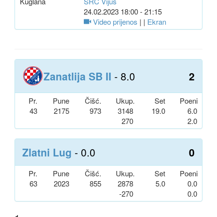
Kuglana
SRC Vijuš
24.02.2023 18:00 - 21:15
Video prijenos
| |
Ekran
Zanatlija SB II
- 8.0
2
Pr.
Pune
Čišć.
Ukup.
Set
Poeni
43
2175
973
3148
19.0
6.0
270
2.0
Zlatni Lug
- 0.0
0
Pr.
Pune
Čišć.
Ukup.
Set
Poeni
63
2023
855
2878
5.0
0.0
-270
0.0