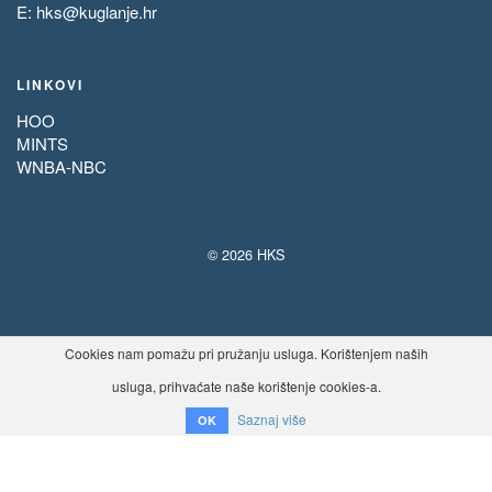
E:
hks@kuglanje.hr
LINKOVI
HOO
MINTS
WNBA-NBC
© 2026 HKS
Cookies nam pomažu pri pružanju usluga. Korištenjem naših
usluga, prihvaćate naše korištenje cookies-a.
Saznaj više
OK