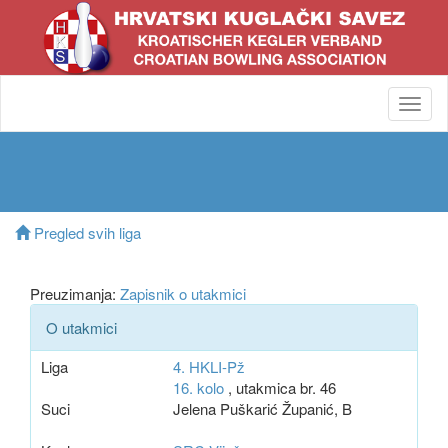
Toggl
navig
Pregled svih liga
Preuzimanja:
Zapisnik o utakmici
O utakmici
Liga
4. HKLI-Pž
16. kolo
, utakmica br. 46
Suci
Jelena Puškarić Županić, B