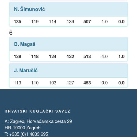
N. Šimunović
135
119
114
139
507
1.0
0.0
6
B. Magaš
139
118
124
132
513
4.0
1.0
J. Marušić
113
110
103
127
453
0.0
0.0
HRVATSKI KUGLAČKI SAVEZ
A: Zagreb, Horvaćanska cesta 29
HR-10000 Zagreb
T: +385 (0)1 4833 695