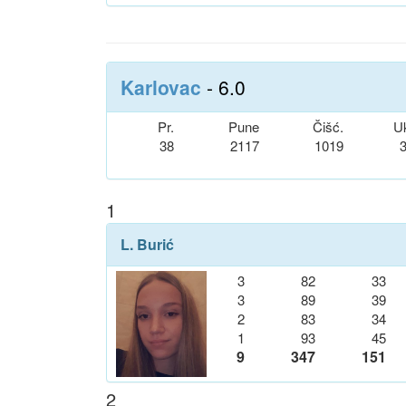
Karlovac
- 6.0
Pr.
Pune
Čišć.
U
38
2117
1019
1
L. Burić
3
82
33
3
89
39
2
83
34
1
93
45
9
347
151
2