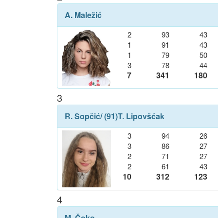
A. Maležić
2
93
43
1
91
43
1
79
50
3
78
44
7
341
180
3
R. Sopčić
/ (91)
T. Lipovšćak
3
94
26
3
86
27
2
71
27
2
61
43
10
312
123
4
M. Čoko