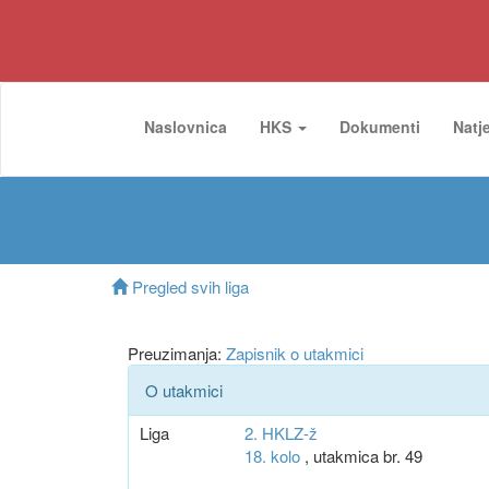
Naslovnica
HKS
Dokumenti
Natj
Pregled svih liga
Preuzimanja:
Zapisnik o utakmici
O utakmici
Liga
2. HKLZ-ž
18. kolo
, utakmica br. 49