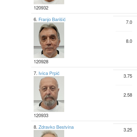
120932
6.
Franjo Barišić
7.0
8.0
120928
7.
Ivica Prpić
3.75
2.58
120933
8.
Zdravko Bestvina
3.25