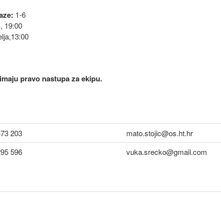
aze:
1-6
, 19:00
lja,13:00
i imaju pravo nastupa za ekipu.
373 203
mato.stojic@os.ht.hr
295 596
vuka.srecko@gmail.com