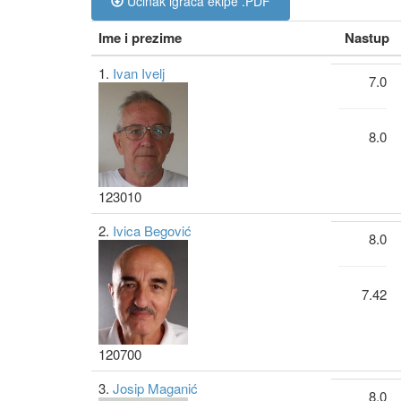
Učinak igrača ekipe .PDF
Ime i prezime
Nastup
1.
Ivan Ivelj
7.0
8.0
123010
2.
Ivica Begović
8.0
7.42
120700
3.
Josip Maganić
8.0