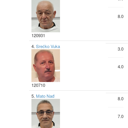
8.0
120931
4.
Srećko Vuka
3.0
4.0
120710
5.
Mato Nađ
8.0
7.0