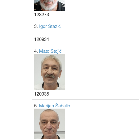
123273
3.
Igor Stazić
120934
4.
Mato Stojić
120935
5.
Marijan Šabalić