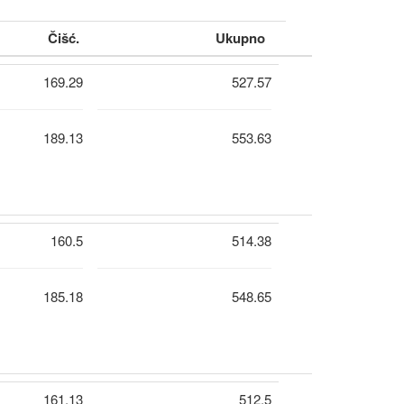
Čišć.
Ukupno
169.29
527.57
189.13
553.63
160.5
514.38
185.18
548.65
161.13
512.5