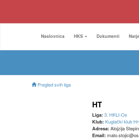
Naslovnica
HKS
Dokumenti
Natj
Pregled svih liga
HT
Liga:
3. HKLI-Os
Klub:
Kuglački klub Hr
Adresa:
Alojzija Stepi
Email:
mato.stojic@os.