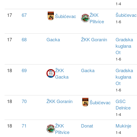
1-4
17
67
ŽKK
Šubićevac
Šubićevac
Plitvice
1-6
17
68
Gacka
ŽKK Goranin
Gradska
kuglana
Ot
1-6
18
69
ŽKK
Gacka
Gradska
Gacka
kuglana
Ot
1-6
18
70
ŽKK Goranin
GSC
Šubićevac
Delnice
1-4
18
71
ŽKK
Donat
Mukinje
Plitvice
1-4