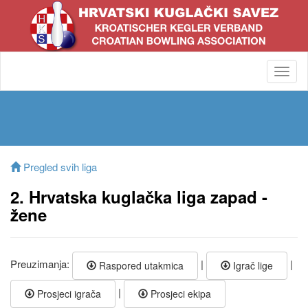
Toggl
navig
Pregled svih liga
2. Hrvatska kuglačka liga zapad -
žene
Preuzimanja:
|
|
Raspored utakmica
Igrač lige
|
Prosjeci igrača
Prosjeci ekipa