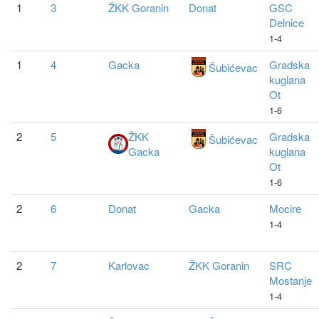
1
3
ŽKK Goranin
Donat
GSC
Delnice
1-4
1
4
Gacka
Gradska
Šubićevac
kuglana
Ot
1-6
2
5
ŽKK
Gradska
Šubićevac
Gacka
kuglana
Ot
1-6
2
6
Donat
Gacka
Mocire
1-4
2
7
Karlovac
ŽKK Goranin
SRC
Mostanje
1-4