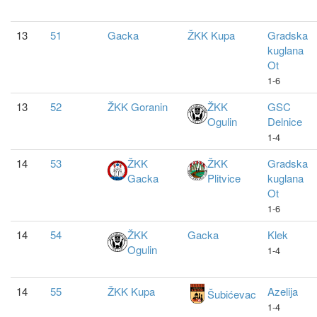
13
51
Gacka
ŽKK Kupa
Gradska
kuglana
Ot
1-6
13
52
ŽKK Goranin
ŽKK
GSC
Ogulin
Delnice
1-4
14
53
ŽKK
ŽKK
Gradska
Gacka
Plitvice
kuglana
Ot
1-6
14
54
ŽKK
Gacka
Klek
Ogulin
1-4
14
55
ŽKK Kupa
Azelija
Šubićevac
1-4