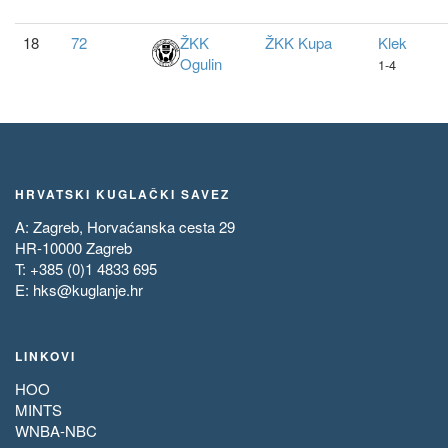
18
72
ŽKK
ŽKK Kupa
Klek
Ogulin
1-4
HRVATSKI KUGLAČKI SAVEZ
A: Zagreb, Horvaćanska cesta 29
HR-10000 Zagreb
T: +385 (0)1 4833 695
E:
hks@kuglanje.hr
LINKOVI
HOO
MINTS
WNBA-NBC