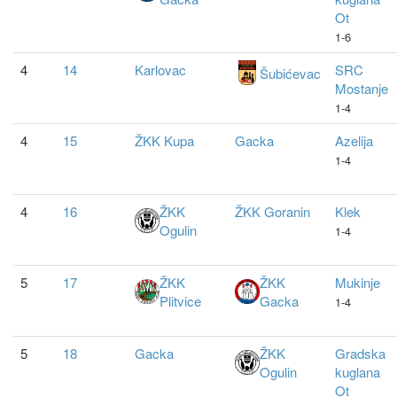
Ot
1-6
4
14
Karlovac
SRC
Šubićevac
Mostanje
1-4
4
15
ŽKK Kupa
Gacka
Azelija
1-4
4
16
ŽKK
ŽKK Goranin
Klek
Ogulin
1-4
5
17
ŽKK
ŽKK
Mukinje
Plitvice
Gacka
1-4
5
18
Gacka
ŽKK
Gradska
Ogulin
kuglana
Ot