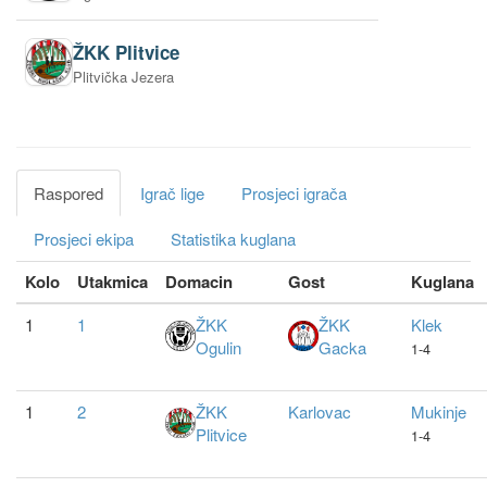
ŽKK Plitvice
Plitvička Jezera
Raspored
Igrač lige
Prosjeci igrača
Prosjeci ekipa
Statistika kuglana
Kolo
Utakmica
Domacin
Gost
Kuglana
1
1
ŽKK
ŽKK
Klek
Ogulin
Gacka
1-4
1
2
ŽKK
Karlovac
Mukinje
Plitvice
1-4