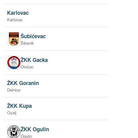
Karlovac
Karlovac
Šubićevac
Šibenik
ŽKK Gacka
Otočac
ŽKK Goranin
Delnice
ŽKK Kupa
Ozalj
ŽKK Ogulin
Ogulin