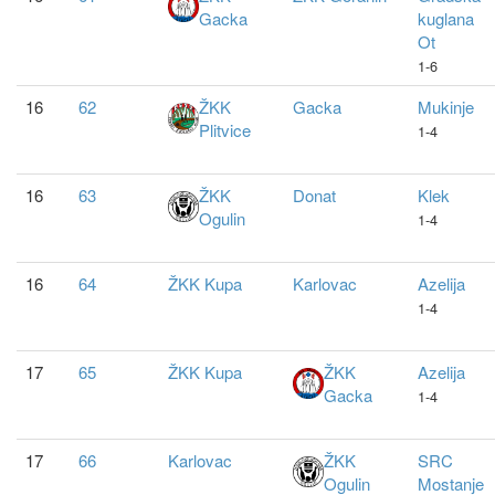
Gacka
kuglana
Ot
1-6
16
62
ŽKK
Gacka
Mukinje
Plitvice
1-4
16
63
ŽKK
Donat
Klek
Ogulin
1-4
16
64
ŽKK Kupa
Karlovac
Azelija
1-4
17
65
ŽKK Kupa
ŽKK
Azelija
Gacka
1-4
17
66
Karlovac
ŽKK
SRC
Ogulin
Mostanje