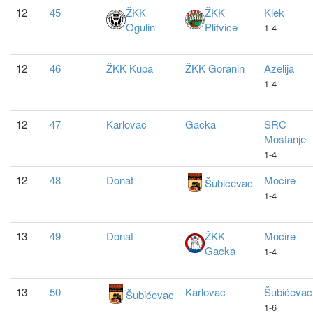
12
45
ŽKK
ŽKK
Klek
Ogulin
Plitvice
1-4
12
46
ŽKK Kupa
ŽKK Goranin
Azelija
1-4
12
47
Karlovac
Gacka
SRC
Mostanje
1-4
12
48
Donat
Mocire
Šubićevac
1-4
13
49
Donat
ŽKK
Mocire
Gacka
1-4
13
50
Karlovac
Šubićevac
Šubićevac
1-6