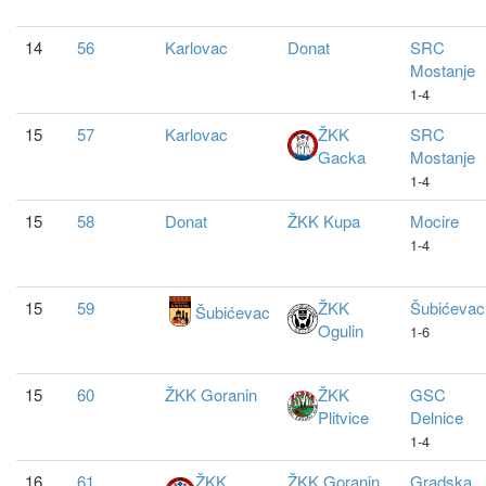
14
56
Karlovac
Donat
SRC
Mostanje
1-4
15
57
Karlovac
ŽKK
SRC
Gacka
Mostanje
1-4
15
58
Donat
ŽKK Kupa
Mocire
1-4
15
59
ŽKK
Šubićevac
Šubićevac
Ogulin
1-6
15
60
ŽKK Goranin
ŽKK
GSC
Plitvice
Delnice
1-4
16
61
ŽKK
ŽKK Goranin
Gradska