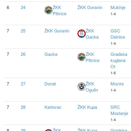
6
24
ŽKK
ŽKK Goranin
Mukinje
Plitvice
1-4
7
25
ŽKK Goranin
ŽKK
GSC
Gacka
Delnice
1-4
7
26
Gacka
ŽKK
Gradska
Plitvice
kuglana
Ot
1-6
7
27
Donat
ŽKK
Mocire
Ogulin
1-4
7
28
Karlovac
ŽKK Kupa
SRC
Mostanje
1-4
8
29
ŽKK
ŽKK Kupa
Gradska