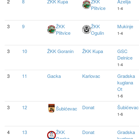
2
8
ŽKK Kupa
ŽKK
Azelija
Plitvice
1-4
3
9
ŽKK
ŽKK
Mukinje
Plitvice
Ogulin
1-4
3
10
ŽKK Goranin
ŽKK Kupa
GSC
Delnice
1-4
3
11
Gacka
Karlovac
Gradska
kuglana
Ot
1-6
3
12
Donat
Šubićevac
Šubićevac
1-6
4
13
ŽKK
Donat
Gradska
Gacka
kuglana