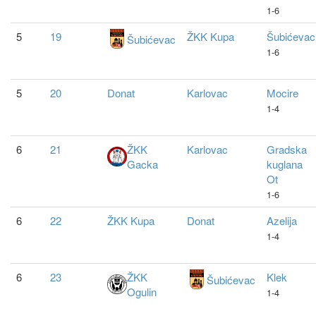
1-6
5
19
ŽKK Kupa
Šubićevac
Šubićevac
1-6
5
20
Donat
Karlovac
Mocire
1-4
6
21
ŽKK
Karlovac
Gradska
Gacka
kuglana
Ot
1-6
6
22
ŽKK Kupa
Donat
Azelija
1-4
6
23
ŽKK
Klek
Šubićevac
Ogulin
1-4