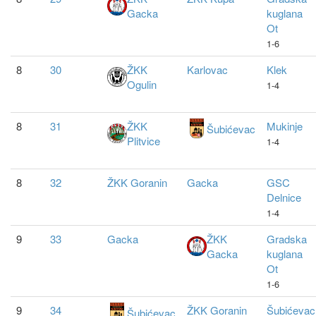
Gacka
kuglana
Ot
1-6
8
30
ŽKK
Karlovac
Klek
Ogulin
1-4
8
31
ŽKK
Mukinje
Šubićevac
Plitvice
1-4
8
32
ŽKK Goranin
Gacka
GSC
Delnice
1-4
9
33
Gacka
ŽKK
Gradska
Gacka
kuglana
Ot
1-6
9
34
ŽKK Goranin
Šubićevac
Šubićevac