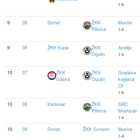
1-6
9
35
Donat
ŽKK
Mocire
Plitvice
1-4
9
36
ŽKK Kupa
ŽKK
Azelija
Ogulin
1-4
10
37
ŽKK
ŽKK
Gradska
Gacka
Ogulin
kuglana
Ot
1-6
10
38
Karlovac
ŽKK
SRC
Plitvice
Mostanje
1-4
10
39
Donat
ŽKK Goranin
Mocire
1-4