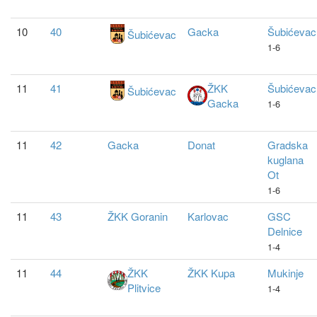
10
40
Gacka
Šubićevac
Šubićevac
1-6
11
41
ŽKK
Šubićevac
Šubićevac
Gacka
1-6
11
42
Gacka
Donat
Gradska
kuglana
Ot
1-6
11
43
ŽKK Goranin
Karlovac
GSC
Delnice
1-4
11
44
ŽKK
ŽKK Kupa
Mukinje
Plitvice
1-4