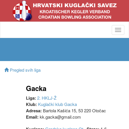
Toggl
navig
Pregled svih liga
Gacka
Liga:
2. HKLJ-Ž
Klub:
Kuglački klub Gacka
Adresa:
Bartola Kašića 15, 53 220 Otočac
Email:
kk.gacka@gmail.com
Gradska kuglana Ot
1-6