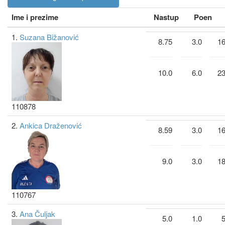
Ime i prezime
Nastup
Poen
1.
Suzana Bižanović
8.75
3.0
16
10.0
6.0
23
110878
2.
Ankica Draženović
8.59
3.0
16
9.0
3.0
18
110767
3.
Ana Čuljak
5.0
1.0
5