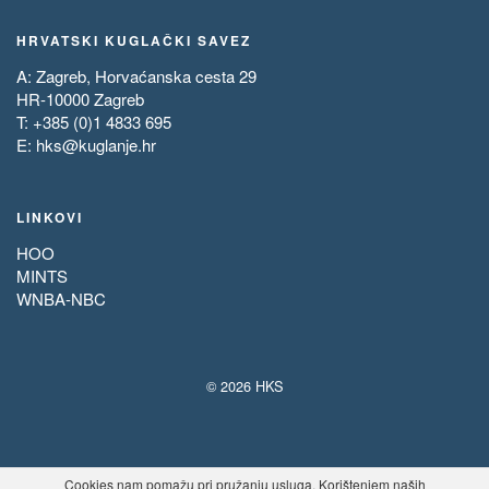
HRVATSKI KUGLAČKI SAVEZ
A: Zagreb, Horvaćanska cesta 29
HR-10000 Zagreb
T: +385 (0)1 4833 695
E:
hks@kuglanje.hr
LINKOVI
HOO
MINTS
WNBA-NBC
© 2026 HKS
Cookies nam pomažu pri pružanju usluga. Korištenjem naših