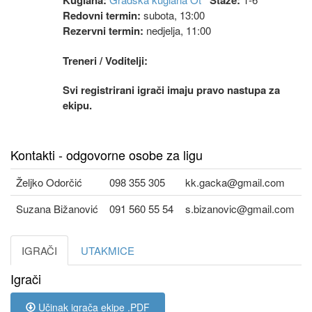
Kuglana:
Staze:
Redovni termin:
subota, 13:00
Rezervni termin:
nedjelja, 11:00
Treneri / Voditelji:
Svi registrirani igrači imaju pravo nastupa za
ekipu.
Kontakti - odgovorne osobe za ligu
Željko Odorčić
098 355 305
kk.gacka@gmail.com
Suzana Bižanović
091 560 55 54
s.bizanovic@gmail.com
IGRAČI
UTAKMICE
Igrači
Učinak igrača ekipe .PDF