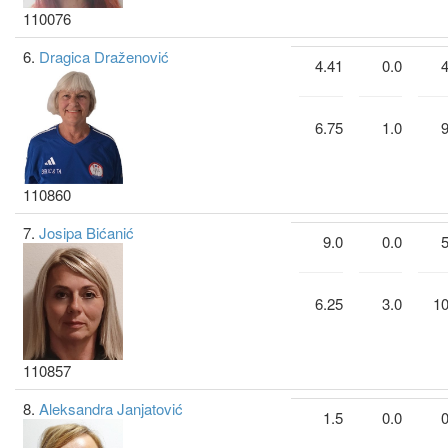
110076
6.
Dragica Draženović
4.41
0.0
4
6.75
1.0
9
110860
7.
Josipa Bićanić
9.0
0.0
5
6.25
3.0
10
110857
8.
Aleksandra Janjatović
1.5
0.0
0