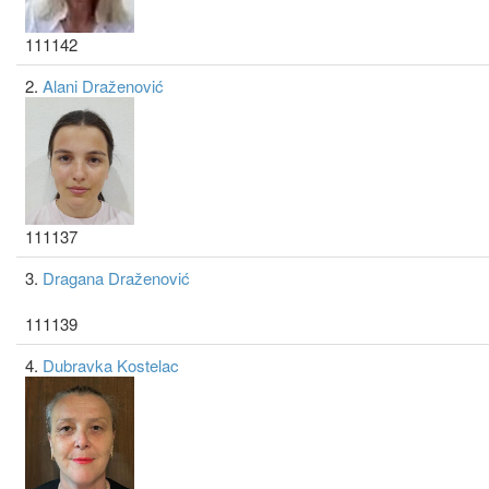
111142
2.
Alani Draženović
111137
3.
Dragana Draženović
111139
4.
Dubravka Kostelac