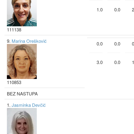
1.0
0.0
2
111138
9.
Marina Orešković
0.0
0.0
0
3.0
0.0
1
110853
BEZ NASTUPA
1.
Jasminka Devčić