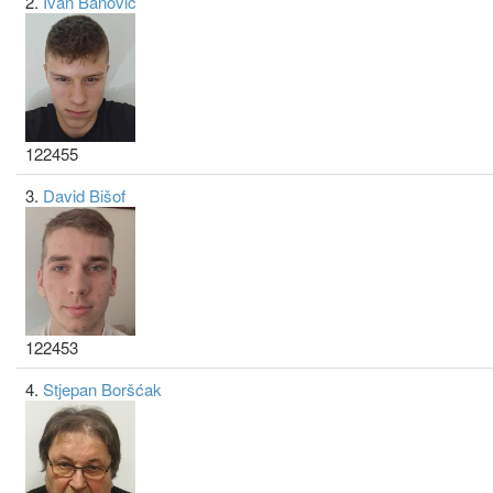
2.
Ivan Banović
122455
3.
David Bišof
122453
4.
Stjepan Boršćak