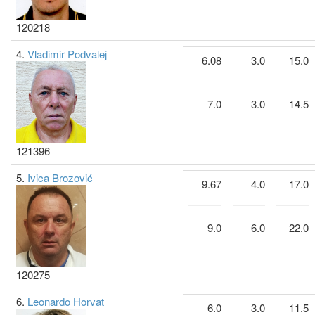
120218
4.
Vladimir Podvalej
6.08
3.0
15.0
7.0
3.0
14.5
121396
5.
Ivica Brozović
9.67
4.0
17.0
9.0
6.0
22.0
120275
6.
Leonardo Horvat
6.0
3.0
11.5