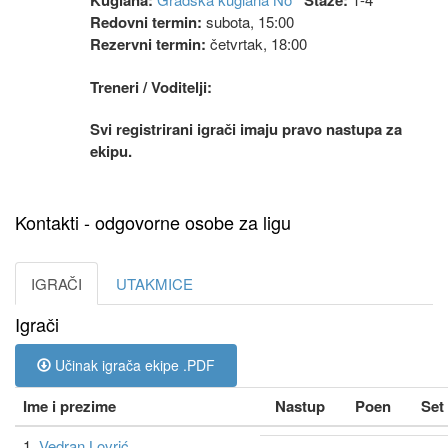
Kuglana:
Staze:
Redovni termin:
subota, 15:00
Rezervni termin:
četvrtak, 18:00
Treneri / Voditelji:
Svi registrirani igrači imaju pravo nastupa za
ekipu.
Kontakti - odgovorne osobe za ligu
IGRAČI
UTAKMICE
Igrači
Učinak igrača ekipe .PDF
Ime i prezime
Nastup
Poen
Set
1.
Vedran Lovrić