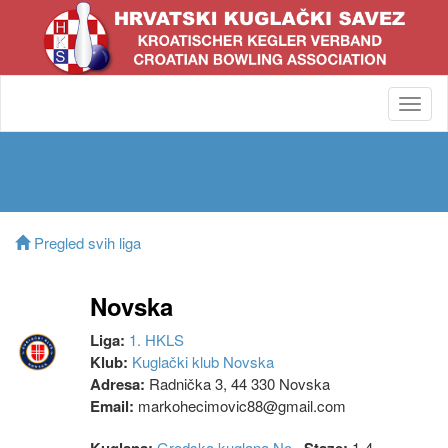
Toggl
navig
Pregled svih liga
Novska
Liga:
1. HKLS
Klub:
Kuglački klub Novska
Adresa:
Radnička 3, 44 330 Novska
Email:
markohecimovic88@gmail.com
Gradska kuglana No
1-4