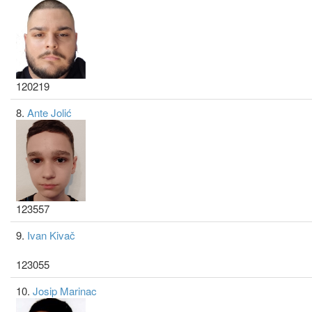
120219
8.
Ante Jolić
123557
9.
Ivan Kivač
123055
10.
Josip Marinac