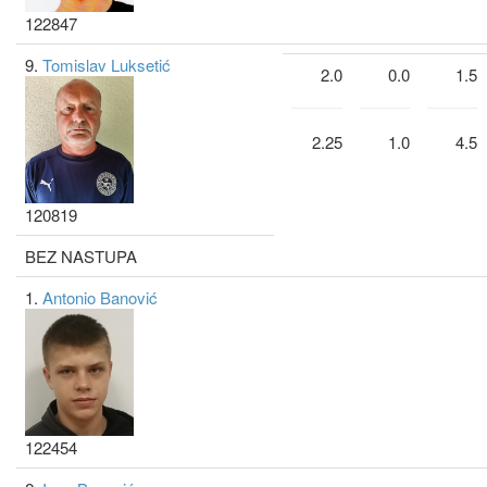
122847
9.
Tomislav Luksetić
2.0
0.0
1.5
2.25
1.0
4.5
120819
BEZ NASTUPA
1.
Antonio Banović
122454