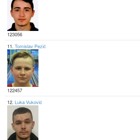
123056
11.
Tomislav Pezić
122457
12.
Luka Vuković