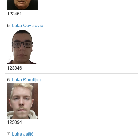
122451
5.
Luka Čevizović
123346
6.
Luka Đumlijan
123094
7.
Luka Jajtić