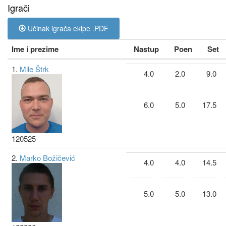
Igrači
Učinak igrača ekipe .PDF
Ime i prezime
Nastup
Poen
Set
1.
Mile Štrk
4.0
2.0
9.0
6.0
5.0
17.5
120525
2.
Marko Božičević
4.0
4.0
14.5
5.0
5.0
13.0