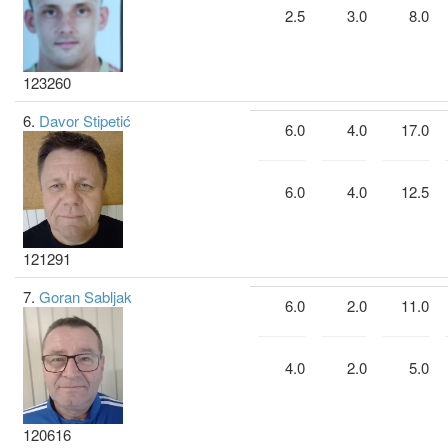
2.5
3.0
8.0
123260
6.
Davor Stipetić
6.0
4.0
17.0
6.0
4.0
12.5
121291
7.
Goran Sabljak
6.0
2.0
11.0
4.0
2.0
5.0
120616