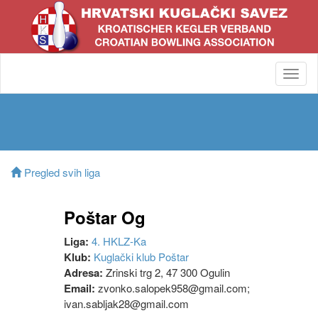
Toggl
navig
Pregled svih liga
Poštar Og
Liga:
4. HKLZ-Ka
Klub:
Kuglački klub Poštar
Adresa:
Zrinski trg 2, 47 300 Ogulin
Email:
zvonko.salopek958@gmail.com;
ivan.sabljak28@gmail.com