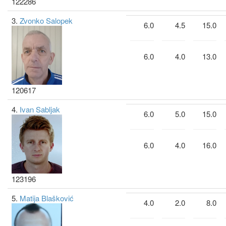
122286
3.
Zvonko Salopek
6.0
4.5
15.0
6.0
4.0
13.0
120617
4.
Ivan Sabljak
6.0
5.0
15.0
6.0
4.0
16.0
123196
5.
Matija Blašković
4.0
2.0
8.0