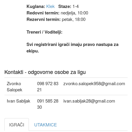
Kuglana:
Klek
Staze:
1-4
Redovni termin:
nedjelja, 10:00
Rezervni termin:
petak, 18:00
Treneri / Voditelji:
Svi registrirani igrači imaju pravo nastupa za
ekipu.
Kontakti - odgovorne osobe za ligu
Zvonko
098 972 83
zvonko.salopek958@gmail.com
Salopek
21
Ivan Sabljak
091 585 28
ivan.sabljak28@gmail.com
30
IGRAČI
UTAKMICE