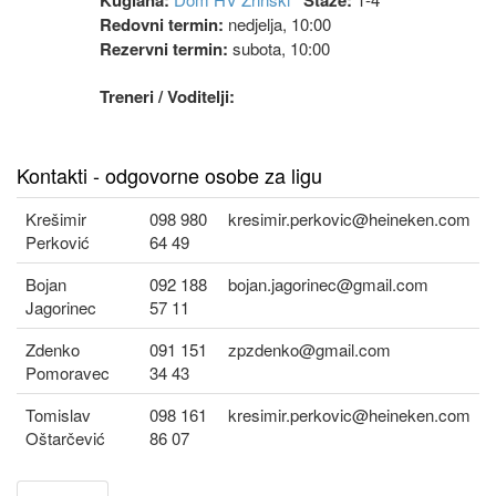
Kuglana:
Staze:
Redovni termin:
nedjelja, 10:00
Rezervni termin:
subota, 10:00
Treneri / Voditelji:
Kontakti - odgovorne osobe za ligu
Krešimir
098 980
kresimir.perkovic@heineken.com
Perković
64 49
Bojan
092 188
bojan.jagorinec@gmail.com
Jagorinec
57 11
Zdenko
091 151
zpzdenko@gmail.com
Pomoravec
34 43
Tomislav
098 161
kresimir.perkovic@heineken.com
Oštarčević
86 07