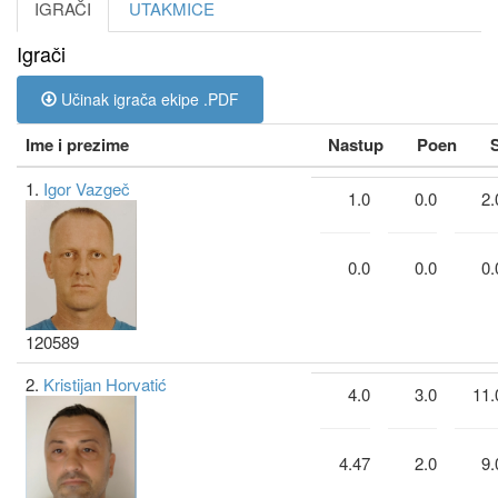
IGRAČI
UTAKMICE
Igrači
Učinak igrača ekipe .PDF
Ime i prezime
Nastup
Poen
1.
Igor Vazgeč
1.0
0.0
2.
0.0
0.0
0.
120589
2.
Kristijan Horvatić
4.0
3.0
11.
4.47
2.0
9.