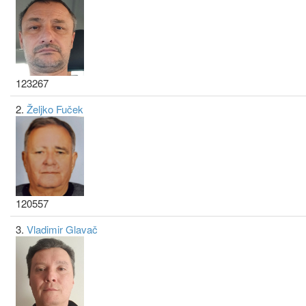
123267
2.
Željko Fuček
120557
3.
Vladimir Glavač