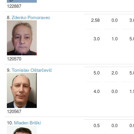
122887
8.
Zdenko Pomoravec
2.58
0.0
3.
3.0
1.0
5.
120570
9.
Tomislav Oštarčević
5.0
2.0
5.
4.0
0.0
1.
120567
10.
Mladen Briški
0.5
0.0
0.