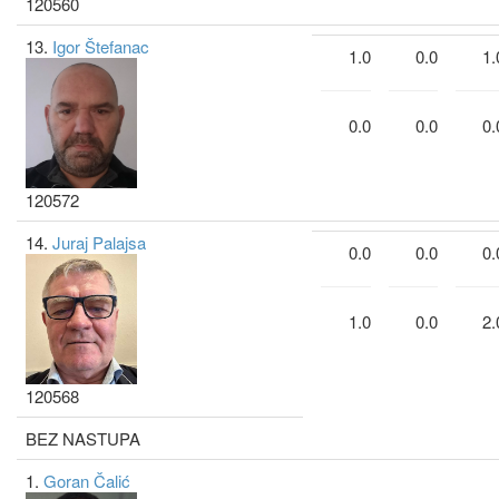
120560
13.
Igor Štefanac
1.0
0.0
1.
0.0
0.0
0.
120572
14.
Juraj Palajsa
0.0
0.0
0.
1.0
0.0
2.
120568
BEZ NASTUPA
1.
Goran Čalić