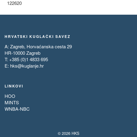
122620
HRVATSKI KUGLAČKI SAVEZ
A: Zagreb, Horvaćanska cesta 29
HR-10000 Zagreb
T: +385 (0)1 4833 695
E:
hks@kuglanje.hr
LINKOVI
HOO
MINTS
WNBA-NBC
© 2026 HKS