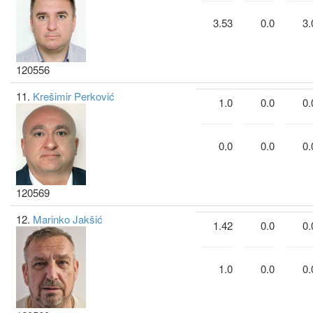
3.53
0.0
3.
120556
11.
Krešimir Perković
1.0
0.0
0.
0.0
0.0
0.
120569
12.
Marinko Jakšić
1.42
0.0
0.
1.0
0.0
0.