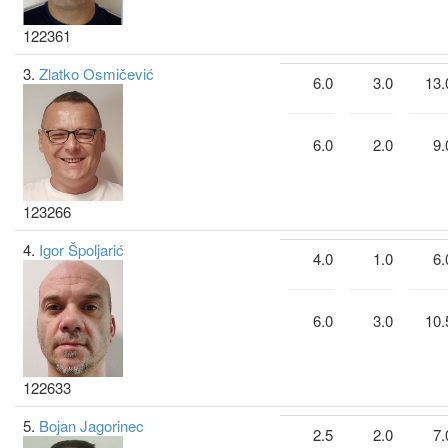
122361
3.
Zlatko Osmičević
6.0
3.0
13.
6.0
2.0
9.
123266
4.
Igor Špoljarić
4.0
1.0
6.
6.0
3.0
10.
122633
5.
Bojan Jagorinec
2.5
2.0
7.