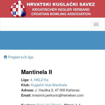
Toggl
navig
Pregled svih liga
Mantinela II
Liga:
4. HKLZ-Ka
Klub:
Kuglački klub Mantinela
Adresa:
J. Haulika 2, 47 000 Karlovac
Email:
kresimir.perkovic@heineken.com
Dom HV Zrinski
1-4