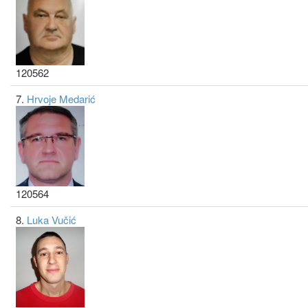
120562
7.
Hrvoje Medarić
120564
8.
Luka Vučić