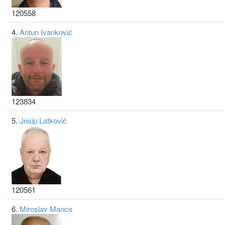
120558
4.
Antun Ivanković
123834
5.
Josip Latković
120561
6.
Miroslav Mance