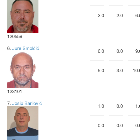
2.0
2.0
6.
120559
6.
Jure Smolčić
6.0
0.0
9.
5.0
3.0
10.
123101
7.
Josip Barilović
1.0
0.0
1.
0.0
0.0
0.