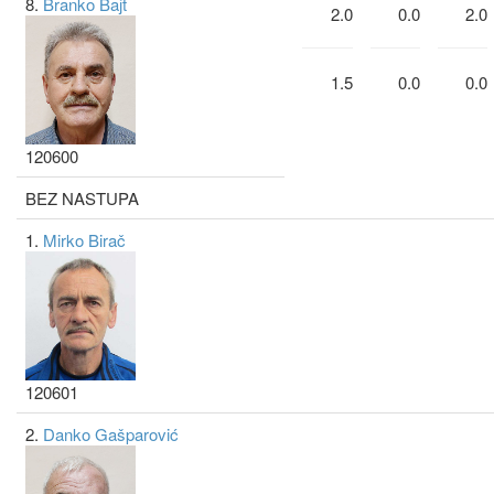
8.
Branko Bajt
2.0
0.0
2.0
1.5
0.0
0.0
120600
BEZ NASTUPA
1.
Mirko Birač
120601
2.
Danko Gašparović