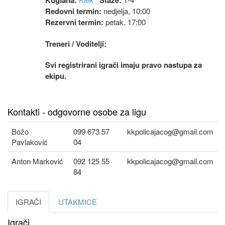
Kuglana:
Staze:
Redovni termin:
nedjelja, 10:00
Rezervni termin:
petak, 17:00
Treneri / Voditelji:
Svi registrirani igrači imaju pravo nastupa za
ekipu.
Kontakti - odgovorne osobe za ligu
Božo
099 673 57
kkpolicajacog@gmail.com
Pavlaković
04
Anton Marković
092 125 55
kkpolicajacog@gmail.com
84
IGRAČI
UTAKMICE
Igrači