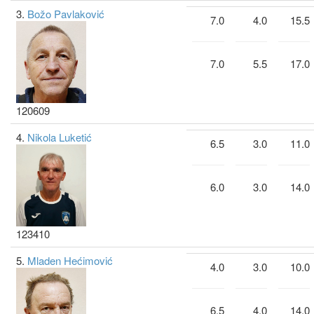
3.
Božo Pavlaković
7.0
4.0
15.5
7.0
5.5
17.0
120609
4.
Nikola Luketić
6.5
3.0
11.0
6.0
3.0
14.0
123410
5.
Mladen Hećimović
4.0
3.0
10.0
6.5
4.0
14.0