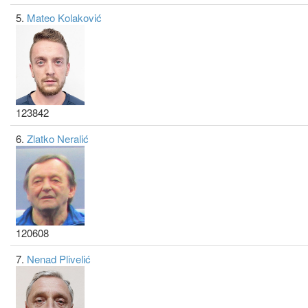
5.
Mateo Kolaković
123842
6.
Zlatko Neralić
120608
7.
Nenad Plivelić