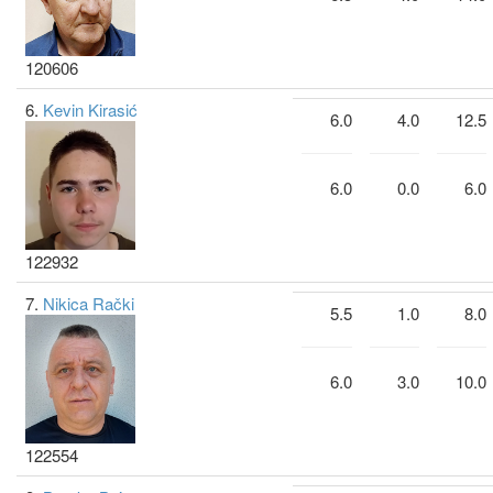
120606
6.
Kevin Kirasić
6.0
4.0
12.5
6.0
0.0
6.0
122932
7.
Nikica Rački
5.5
1.0
8.0
6.0
3.0
10.0
122554