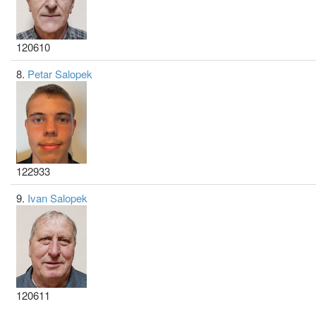
120610
8.
Petar Salopek
122933
9.
Ivan Salopek
120611