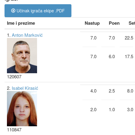
Učinak igrača ekipe .PDF
Ime i prezime
Nastup
Poen
Se
1.
Anton Marković
7.0
7.0
22.5
7.0
6.0
17.5
120607
2.
Isabel Kirasić
4.0
2.5
8.0
2.0
1.0
3.0
110847