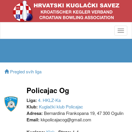
Toggl
navig
Pregled svih liga
Policajac Og
Liga:
4. HKLZ-Ka
Klub:
Kuglački klub Policajac
Adresa:
Bernardina Frankopana 19, 47 300 Ogulin
Email:
kkpolicajacog@gmail.com
Klek
1-4