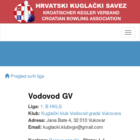
Toggl
navig
Pregled svih liga
Vodovod GV
Liga:
1. B HKLS
Klub:
Kuglački klub Vodovod grada Vukovara
Adresa:
Jana Bate 4, 32 010 Vukovar
Email:
kuglacki.klubvgv@gmail.com
Borovo naselje
1-4