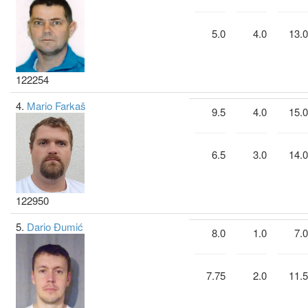
5.0
4.0
13.0
122254
4.
Mario Farkaš
9.5
4.0
15.0
6.5
3.0
14.0
122950
5.
Dario Đumić
8.0
1.0
7.0
7.75
2.0
11.5