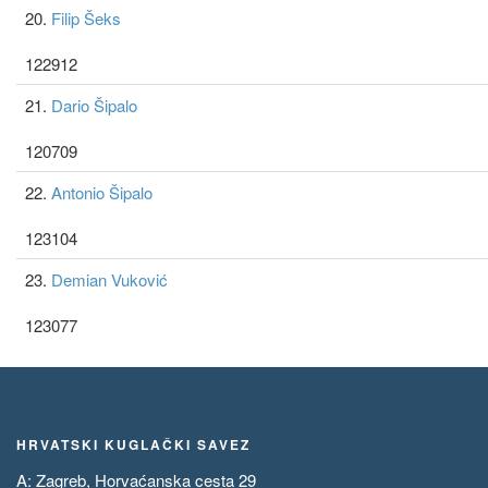
20.
Filip Šeks
122912
21.
Dario Šipalo
120709
22.
Antonio Šipalo
123104
23.
Demian Vuković
123077
HRVATSKI KUGLAČKI SAVEZ
A: Zagreb, Horvaćanska cesta 29