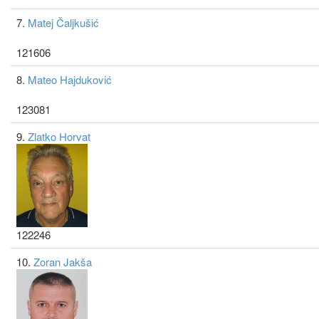
7.
Matej Čaljkušić
121606
8.
Mateo Hajduković
123081
9.
Zlatko Horvat
122246
10.
Zoran Jakša