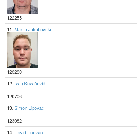
122255
11.
Martin Jakubovski
123280
12.
Ivan Kovačević
120706
13.
Simon Lipovac
123082
14.
David Lipovac