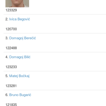
123329
2.
Ivica Begović
120700
3.
Domagoj Berečić
122488
4.
Domagoj Bilić
123233
5.
Matej Bočkaj
123281
6.
Bruno Bugarić
121835