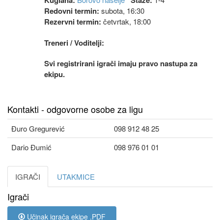
Kuglana:
Staze:
Redovni termin:
subota, 16:30
Rezervni termin:
četvrtak, 18:00
Treneri / Voditelji:
Svi registrirani igrači imaju pravo nastupa za
ekipu.
Kontakti - odgovorne osobe za ligu
Đuro Gregurević
098 912 48 25
Dario Đumić
098 976 01 01
IGRAČI
UTAKMICE
Igrači
Učinak igrača ekipe .PDF