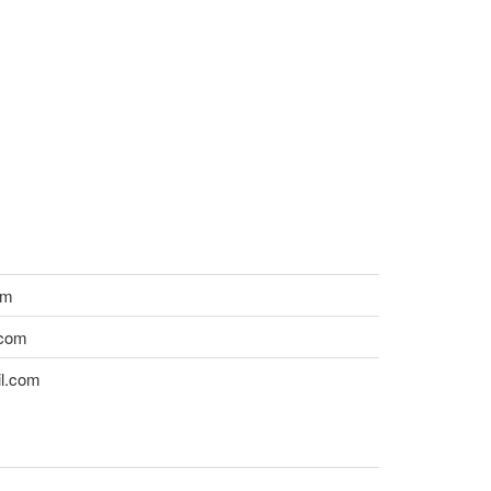
om
.com
il.com