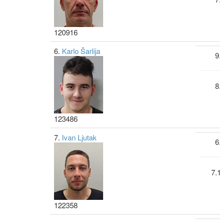
120916
6.
Karlo Šarlija
9
8
123486
7.
Ivan Ljutak
6
7.
122358