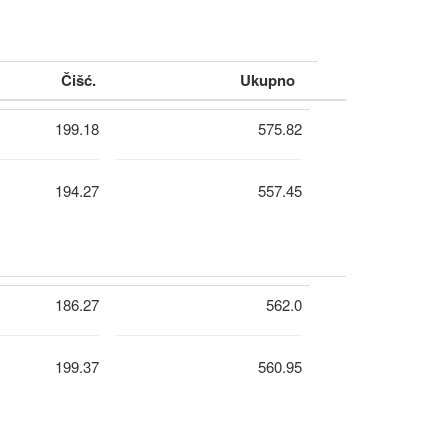
Čišć.
Ukupno
199.18
575.82
194.27
557.45
186.27
562.0
199.37
560.95