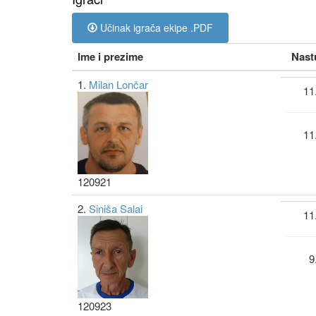
Učinak igrača ekipe .PDF
Ime i prezime
Nast
1.
Milan Lončar
11
11
120921
2.
Siniša Salai
11
9
120923