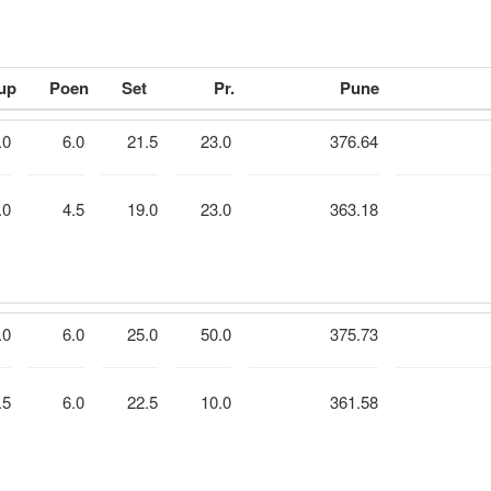
up
Poen
Set
Pr.
Pune
.0
6.0
21.5
23.0
376.64
.0
4.5
19.0
23.0
363.18
.0
6.0
25.0
50.0
375.73
.5
6.0
22.5
10.0
361.58