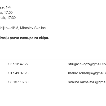
ze:
1-4
a, 17:00
tak, 17:30
ljko Jeličić, Miroslav Svalina
i imaju pravo nastupa za ekipu.
095 912 47 27
strugacevqcz@gmail.c
091 949 37 26
marko.romanjik@gmail
098 137 16 50
svalina.miroslav0@gma