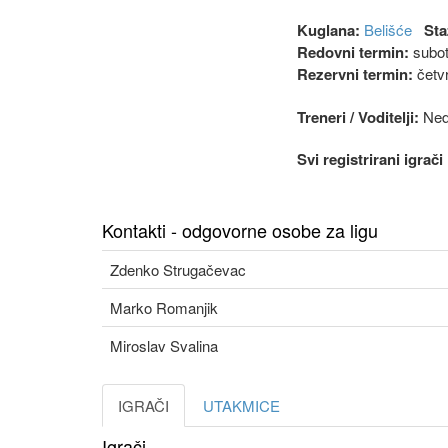
Kuglana:
Belišće
Sta
Redovni termin:
subot
Rezervni termin:
četvr
Treneri / Voditelji:
Nede
Svi registrirani igrač
Kontakti - odgovorne osobe za ligu
Zdenko Strugačevac
Marko Romanjik
Miroslav Svalina
IGRAČI
UTAKMICE
Igrači