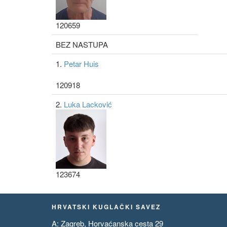
120659
BEZ NASTUPA
1.
Petar Huis
120918
2.
Luka Lacković
123674
HRVATSKI KUGLAČKI SAVEZ
A: Zagreb, Horvaćanska cesta 29