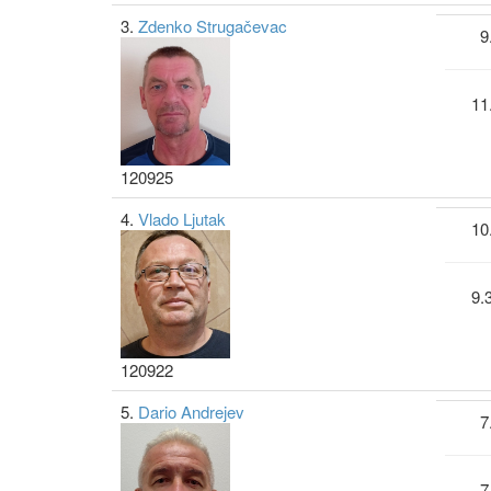
3.
Zdenko Strugačevac
9
11
120925
4.
Vlado Ljutak
10
9.
120922
5.
Dario Andrejev
7
7