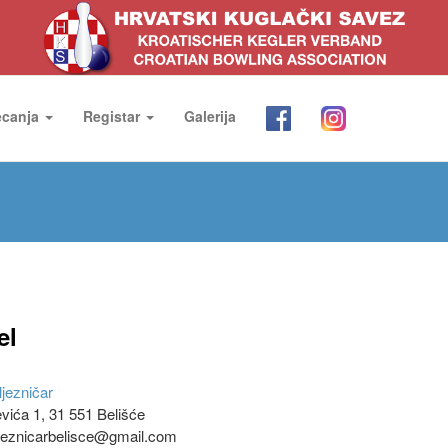
ecanja
Registar
Galerija
el
ljezničar
vića 1, 31 551 Belišće
jeznicarbelisce@gmail.com