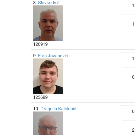
8.
Slavko Ivić
1
1
120919
9.
Fran Jovanović
1
0
123689
10.
Dragutin Katalenić
0
2