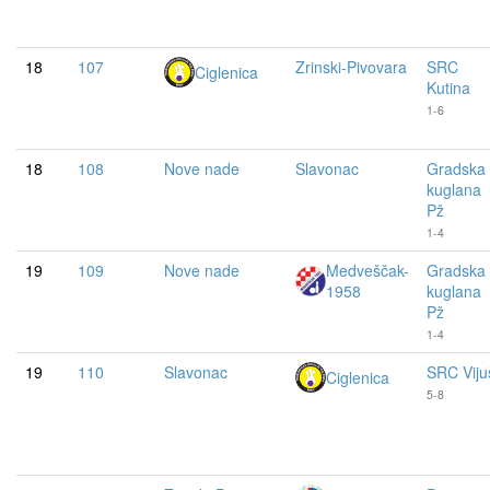
18
107
Zrinski-Pivovara
SRC
Ciglenica
Kutina
1-6
18
108
Nove nade
Slavonac
Gradska
kuglana
Pž
1-4
19
109
Nove nade
Medveščak-
Gradska
1958
kuglana
Pž
1-4
19
110
Slavonac
SRC Viju
Ciglenica
5-8