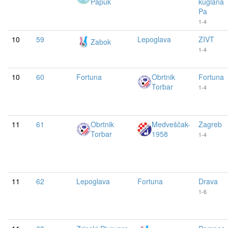
Papuk
kuglana
Pa
1-4
10
59
Lepoglava
ZIVT
Zabok
1-4
10
60
Fortuna
Obrtnik
Fortuna
Torbar
1-4
11
61
Obrtnik
Medveščak-
Zagreb
Torbar
1958
1-4
11
62
Lepoglava
Fortuna
Drava
1-6