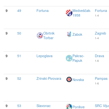
9
49
Fortuna
Medveščak-
Fortuna
1958
1-4
9
50
Obrtnik
Zagreb
Zabok
Torbar
1-4
9
51
Lepoglava
Pakrac-
Drava
Papuk
1-6
9
52
Zrinski-Pivovara
Pampas
Novska
1-6
9
53
Slavonac
SRC Viju
Ponikve