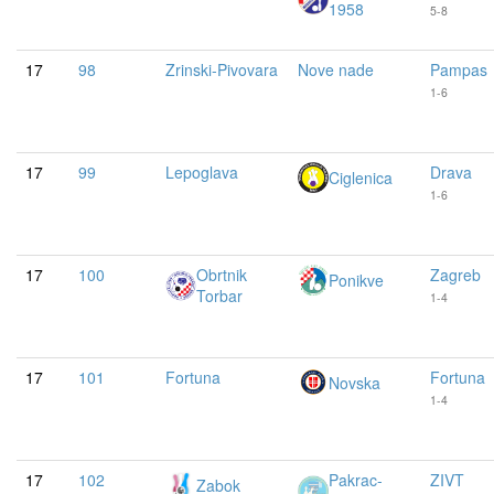
1958
5-8
17
98
Zrinski-Pivovara
Nove nade
Pampas
1-6
17
99
Lepoglava
Drava
Ciglenica
1-6
17
100
Obrtnik
Zagreb
Ponikve
Torbar
1-4
17
101
Fortuna
Fortuna
Novska
1-4
17
102
Pakrac-
ZIVT
Zabok