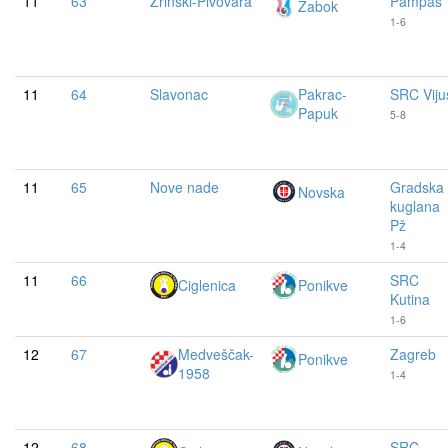
11
63
Zrinski-Pivovara
Pampas
Zabok
1-6
11
64
Slavonac
Pakrac-
SRC Viju
Papuk
5-8
11
65
Nove nade
Gradska
Novska
kuglana
Pž
1-4
11
66
SRC
Ciglenica
Ponikve
Kutina
1-6
12
67
Medveščak-
Zagreb
Ponikve
1958
1-4
12
68
SRC