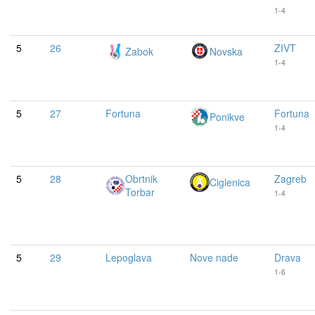
1-4
5
26
ZIVT
Zabok
Novska
1-4
5
27
Fortuna
Fortuna
Ponikve
1-4
5
28
Obrtnik
Zagreb
Ciglenica
Torbar
1-4
5
29
Lepoglava
Nove nade
Drava
1-6