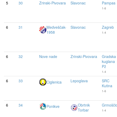
5
30
Zrinski-Pivovara
Slavonac
Pampas
1-6
6
31
Medveščak-
Slavonac
Zagreb
1958
1-4
6
32
Nove nade
Zrinski-Pivovara
Gradska
kuglana
Pž
1-4
6
33
Lepoglava
SRC
Ciglenica
Kutina
1-6
6
34
Obrtnik
Grmošči
Ponikve
Torbar
1-4