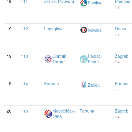
19
111
Zrinski-Pivovara
Pampas
Ponikve
1-6
19
112
Lepoglava
Drava
Novska
1-6
19
113
Obrtnik
Pakrac-
Zagreb
Torbar
Papuk
1-4
19
114
Fortuna
Fortuna
Zabok
1-4
20
115
Medveščak-
Fortuna
Zagreb
1958
1-4