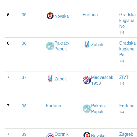
6
35
Fortuna
Gradska
Novska
kuglana
No
1-4
6
36
Pakrac-
Gradska
Zabok
Papuk
kuglana
Pa
1-4
7
37
Medveščak-
ZIVT
Zabok
1958
1-4
7
38
Fortuna
Pakrac-
Fortuna
Papuk
1-4
7
39
Obrtnik
Zagreb
Novska