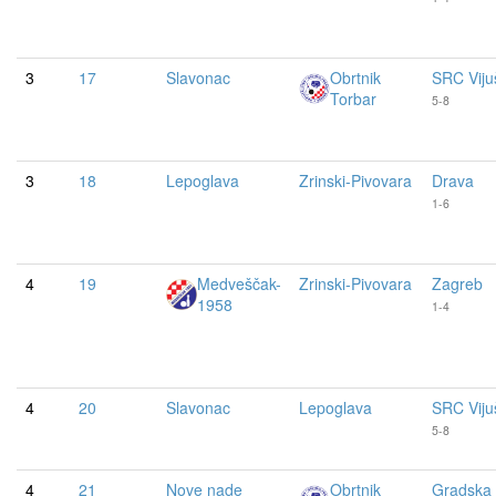
3
17
Slavonac
Obrtnik
SRC Viju
Torbar
5-8
3
18
Lepoglava
Zrinski-Pivovara
Drava
1-6
4
19
Medveščak-
Zrinski-Pivovara
Zagreb
1958
1-4
4
20
Slavonac
Lepoglava
SRC Viju
5-8
4
21
Nove nade
Obrtnik
Gradska