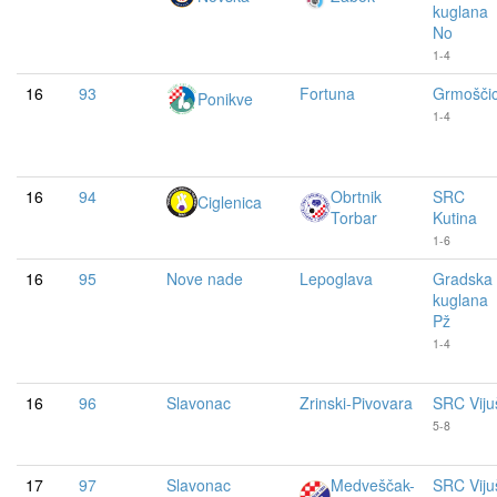
kuglana
No
1-4
16
93
Fortuna
Grmošči
Ponikve
1-4
16
94
Obrtnik
SRC
Ciglenica
Torbar
Kutina
1-6
16
95
Nove nade
Lepoglava
Gradska
kuglana
Pž
1-4
16
96
Slavonac
Zrinski-Pivovara
SRC Viju
5-8
17
97
Slavonac
Medveščak-
SRC Viju