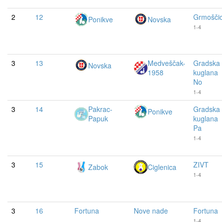
2
12
Grmošči
Ponikve
Novska
1-4
3
13
Medveščak-
Gradska
Novska
1958
kuglana
No
1-4
3
14
Pakrac-
Gradska
Ponikve
Papuk
kuglana
Pa
1-4
3
15
ZIVT
Zabok
Ciglenica
1-4
3
16
Fortuna
Nove nade
Fortuna
1-4