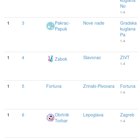
kuglana
No
1-4
1
3
Pakrac-
Nove nade
Gradska
Papuk
kuglana
Pa
1-4
1
4
Slavonac
ZIVT
Zabok
1-4
1
5
Fortuna
Zrinski-Pivovara
Fortuna
1-4
1
6
Obrtnik
Lepoglava
Zagreb
Torbar
1-4