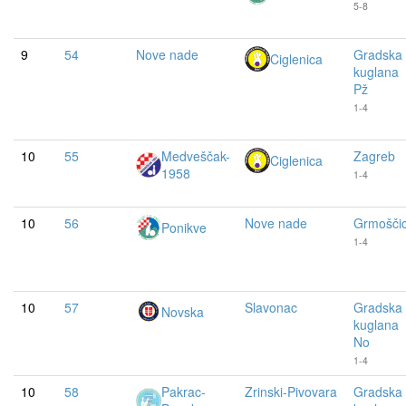
5-8
9
54
Nove nade
Gradska
Ciglenica
kuglana
Pž
1-4
10
55
Medveščak-
Zagreb
Ciglenica
1958
1-4
10
56
Nove nade
Grmošči
Ponikve
1-4
10
57
Slavonac
Gradska
Novska
kuglana
No
1-4
10
58
Pakrac-
Zrinski-Pivovara
Gradska