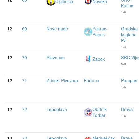
Ciglenica
Novska
Kutina
1-6
12
69
Nove nade
Pakrac-
Gradska
Papuk
kuglana
Pž
1-4
12
70
Slavonac
SRC Viju
Zabok
5-8
12
71
Zrinski-Pivovara
Fortuna
Pampas
1-6
12
72
Lepoglava
Obrtnik
Drava
Torbar
1-6
13
73
Lepoglava
Medveščak-
Drava