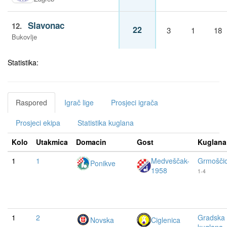
Slavonac
12.
22
3
1
18
Bukovlje
Statistika:
Raspored
Igrač lige
Prosjeci igrača
Prosjeci ekipa
Statistika kuglana
Kolo
Utakmica
Domacin
Gost
Kuglana
1
1
Medveščak-
Grmošči
Ponikve
1958
1-4
1
2
Gradska
Novska
Ciglenica