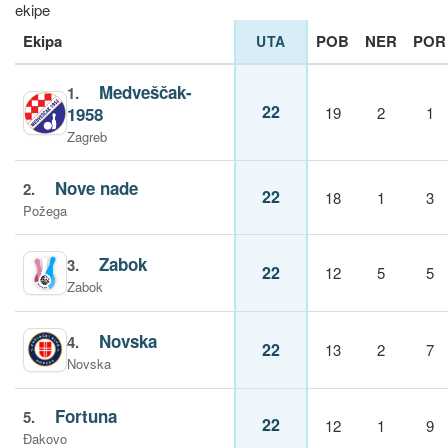
ekipe
Ekipa
POB
NER
POR
UTA
Medveščak-
1.
22
1958
19
2
1
Zagreb
Nove nade
2.
22
18
1
3
Požega
Zabok
3.
22
12
5
5
Zabok
Novska
4.
22
13
2
7
Novska
Fortuna
5.
22
12
1
9
Đakovo