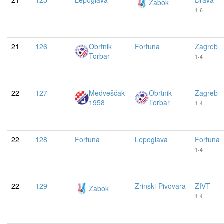
21
125
Lepoglava
Drava
Zabok
1-6
21
126
Obrtnik
Fortuna
Zagreb
Torbar
1-4
22
127
Medveščak-
Obrtnik
Zagreb
1958
Torbar
1-4
22
128
Fortuna
Lepoglava
Fortuna
1-4
22
129
Zrinski-Pivovara
ZIVT
Zabok
1-4