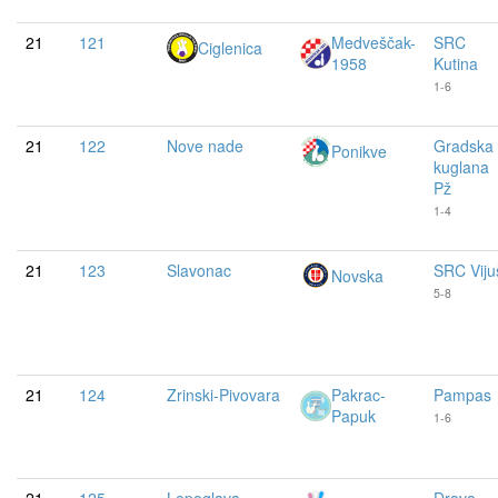
21
121
Medveščak-
SRC
Ciglenica
1958
Kutina
1-6
21
122
Nove nade
Gradska
Ponikve
kuglana
Pž
1-4
21
123
Slavonac
SRC Viju
Novska
5-8
21
124
Zrinski-Pivovara
Pakrac-
Pampas
Papuk
1-6