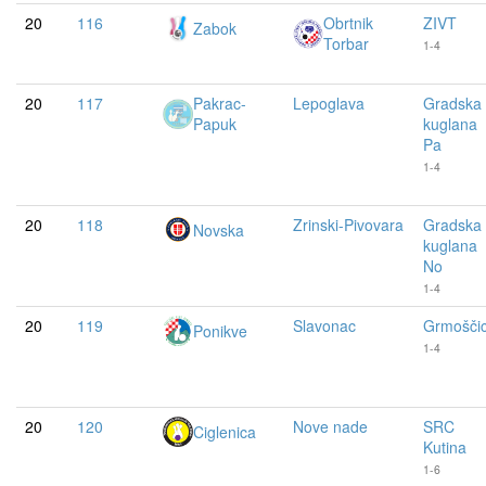
20
116
Obrtnik
ZIVT
Zabok
Torbar
1-4
20
117
Pakrac-
Lepoglava
Gradska
Papuk
kuglana
Pa
1-4
20
118
Zrinski-Pivovara
Gradska
Novska
kuglana
No
1-4
20
119
Slavonac
Grmošči
Ponikve
1-4
20
120
Nove nade
SRC
Ciglenica
Kutina
1-6