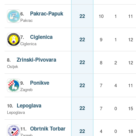
Pakrac-Papuk
6.
22
10
1
11
Pakrac
Ciglenica
7.
22
9
1
12
Ciglenica
Zrinski-Pivovara
8.
22
8
2
12
Osijek
Ponikve
9.
22
7
4
11
Zagreb
Lepoglava
10.
22
7
0
15
Lepoglava
Obrtnik Torbar
11.
22
4
0
18
Zagreb