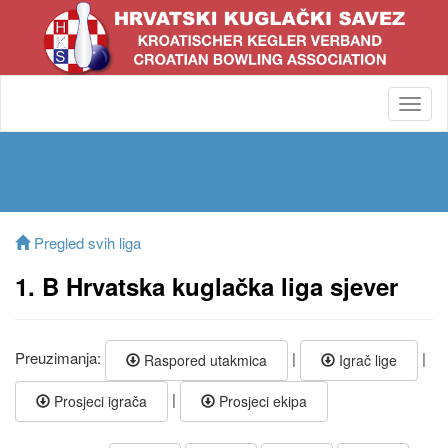
Toggl
navig
Pregled svih liga
1. B Hrvatska kuglačka liga sjever
Preuzimanja:
|
|
Raspored utakmica
Igrač lige
|
Prosjeci igrača
Prosjeci ekipa