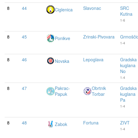
8
44
Slavonac
SRC
Ciglenica
Kutina
1-6
8
45
Zrinski-Pivovara
Grmošči
Ponikve
1-4
8
46
Lepoglava
Gradska
Novska
kuglana
No
1-4
8
47
Pakrac-
Obrtnik
Gradska
Papuk
Torbar
kuglana
Pa
1-4
8
48
Fortuna
ZIVT
Zabok
1-4