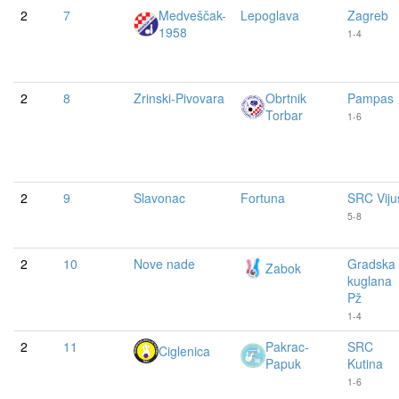
2
7
Medveščak-
Lepoglava
Zagreb
1958
1-4
2
8
Zrinski-Pivovara
Obrtnik
Pampas
Torbar
1-6
2
9
Slavonac
Fortuna
SRC Viju
5-8
2
10
Nove nade
Gradska
Zabok
kuglana
Pž
1-4
2
11
Pakrac-
SRC
Ciglenica
Papuk
Kutina
1-6