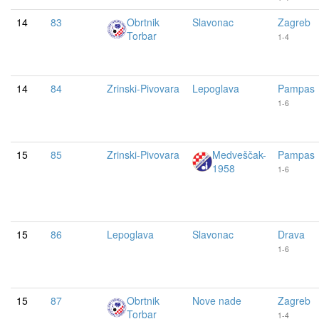
14
83
Obrtnik
Slavonac
Zagreb
Torbar
1-4
14
84
Zrinski-Pivovara
Lepoglava
Pampas
1-6
15
85
Zrinski-Pivovara
Medveščak-
Pampas
1958
1-6
15
86
Lepoglava
Slavonac
Drava
1-6
15
87
Obrtnik
Nove nade
Zagreb
Torbar
1-4