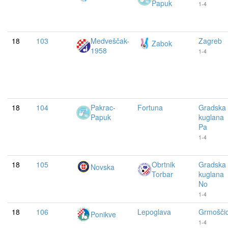
Papuk
1-4
18
103
Medveščak-
Zagreb
Zabok
1958
1-4
18
104
Pakrac-
Fortuna
Gradska
Papuk
kuglana
Pa
1-4
18
105
Obrtnik
Gradska
Novska
Torbar
kuglana
No
1-4
18
106
Lepoglava
Grmošči
Ponikve
1-4