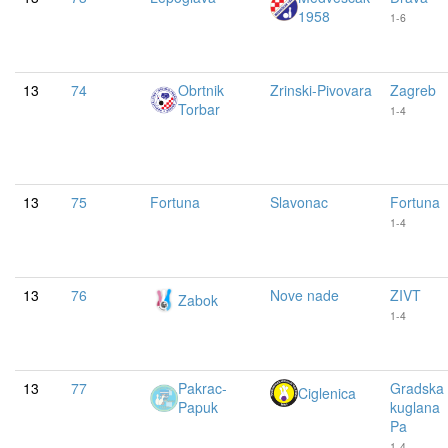
1958
1-6
13
74
Obrtnik
Zrinski-Pivovara
Zagreb
Torbar
1-4
13
75
Fortuna
Slavonac
Fortuna
1-4
13
76
Nove nade
ZIVT
Zabok
1-4
13
77
Pakrac-
Gradska
Ciglenica
Papuk
kuglana
Pa
1-4