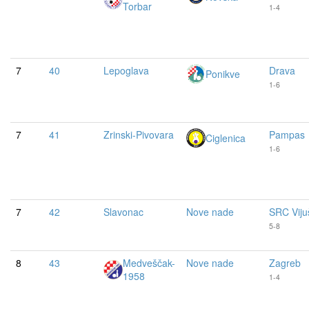
Torbar
1-4
7
40
Lepoglava
Drava
Ponikve
1-6
7
41
Zrinski-Pivovara
Pampas
Ciglenica
1-6
7
42
Slavonac
Nove nade
SRC Viju
5-8
8
43
Medveščak-
Nove nade
Zagreb
1958
1-4