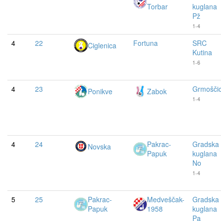
Torbar
kuglana
Pž
1-4
4
22
Fortuna
SRC
Ciglenica
Kutina
1-6
4
23
Grmošči
Ponikve
Zabok
1-4
4
24
Pakrac-
Gradska
Novska
Papuk
kuglana
No
1-4
5
25
Pakrac-
Medveščak-
Gradska
Papuk
1958
kuglana
Pa