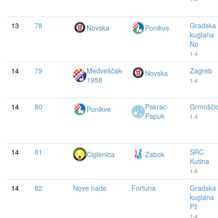
13
78
Gradska
Novska
Ponikve
kuglana
No
1-4
14
79
Medveščak-
Zagreb
Novska
1958
1-4
14
80
Pakrac-
Grmošči
Ponikve
Papuk
1-4
14
81
SRC
Ciglenica
Zabok
Kutina
1-6
14
82
Nove nade
Fortuna
Gradska
kuglana
Pž
1-4