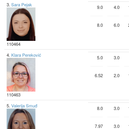
3.
Sara Pejak
9.0
4.0
8.0
6.0
110464
4.
Klara Pereković
5.0
3.0
6.52
2.0
110463
5.
Valerija Smuđ
8.0
3.0
7.97
3.0