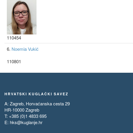
110454
6.
Noemia Vukić
110801
HRVATSKI KUGLAČKI SAVEZ
A: Zagreb, Horvaćanska cesta 29
HR-10000 Zagreb
T: +385 (0)1 4833 695
E:
hks@kuglanje.hr