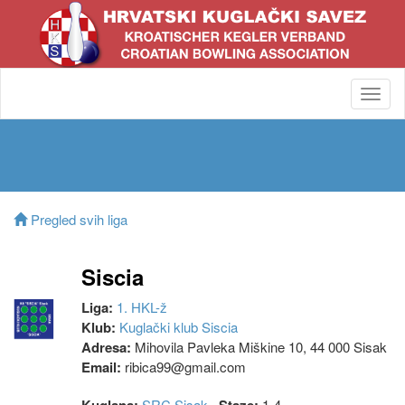
Toggl
navig
Pregled svih liga
Siscia
Liga:
1. HKL-ž
Klub:
Kuglački klub Siscia
Adresa:
Mihovila Pavleka Miškine 10, 44 000 Sisak
Email:
ribica99@gmail.com
SRC Sisak
1-4