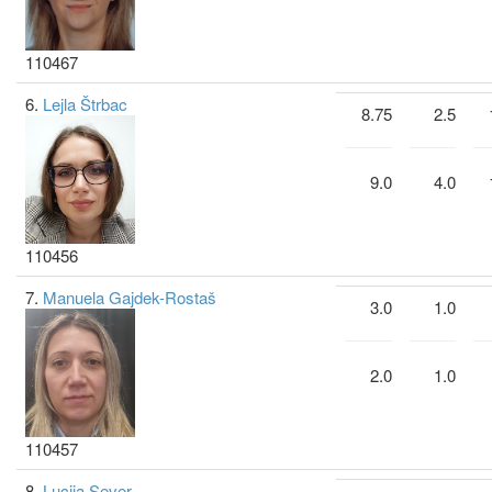
110467
6.
Lejla Štrbac
8.75
2.5
9.0
4.0
110456
7.
Manuela Gajdek-Rostaš
3.0
1.0
2.0
1.0
110457
8.
Lucija Sever