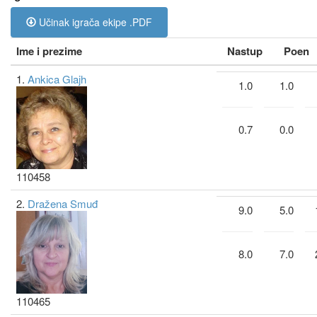
Učinak igrača ekipe .PDF
Ime i prezime
Nastup
Poen
1.
Ankica Glajh
1.0
1.0
0.7
0.0
110458
2.
Dražena Smuđ
9.0
5.0
8.0
7.0
110465