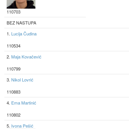
110703
BEZ NASTUPA
1.
Lucija Čudina
110534
2.
Maja Kovačević
110799
3.
Nikol Lovrić
110883
4.
Ema Martinić
110802
5.
Ivona Pešić