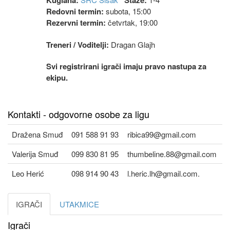
Kuglana:
Staze:
Redovni termin:
subota, 15:00
Rezervni termin:
četvrtak, 19:00
Treneri / Voditelji:
Dragan Glajh
Svi registrirani igrači imaju pravo nastupa za
ekipu.
Kontakti - odgovorne osobe za ligu
Dražena Smuđ
091 588 91 93
ribica99@gmail.com
Valerija Smuđ
099 830 81 95
thumbeline.88@gmail.com
Leo Herić
098 914 90 43
l.heric.lh@gmail.com.
IGRAČI
UTAKMICE
Igrači