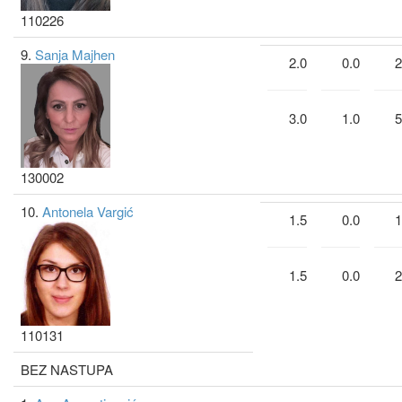
110226
9.
Sanja Majhen
2.0
0.0
2
3.0
1.0
5
130002
10.
Antonela Vargić
1.5
0.0
1
1.5
0.0
2
110131
BEZ NASTUPA