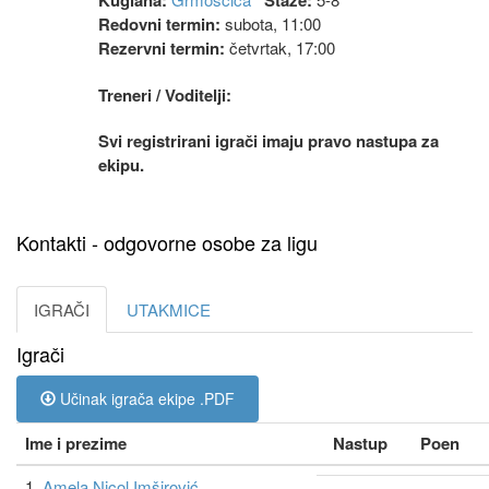
Kuglana:
Staze:
Redovni termin:
subota, 11:00
Rezervni termin:
četvrtak, 17:00
Treneri / Voditelji:
Svi registrirani igrači imaju pravo nastupa za
ekipu.
Kontakti - odgovorne osobe za ligu
IGRAČI
UTAKMICE
Igrači
Učinak igrača ekipe .PDF
Ime i prezime
Nastup
Poen
1.
Amela Nicol Imširović