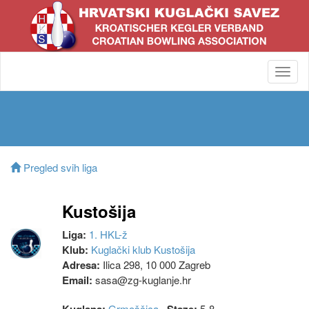
Toggl
navig
Pregled svih liga
Kustošija
Liga:
1. HKL-ž
Klub:
Kuglački klub Kustošija
Adresa:
Ilica 298, 10 000 Zagreb
Email:
sasa@zg-kuglanje.hr
Grmoščica
5-8