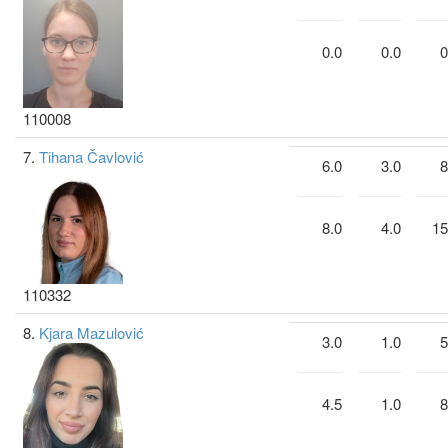
0.0
0.0
0
110008
7.
Tihana Čavlović
6.0
3.0
8
8.0
4.0
15
110332
8.
Kjara Mazulović
3.0
1.0
5
4.5
1.0
8