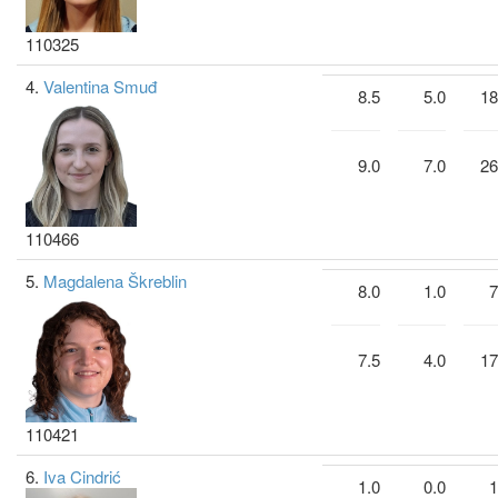
110325
4.
Valentina Smuđ
8.5
5.0
18
9.0
7.0
26
110466
5.
Magdalena Škreblin
8.0
1.0
7
7.5
4.0
17
110421
6.
Iva Cindrić
1.0
0.0
1