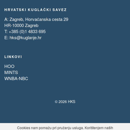
HRVATSKI KUGLAČKI SAVEZ
A: Zagreb, Horvaćanska cesta 29
HR-10000 Zagreb
T: +385 (0)1 4833 695
E:
hks@kuglanje.hr
LINKOVI
HOO
MINTS
WNBA-NBC
© 2026 HKS
Cookies nam pomažu pri pružanju usluga. Korištenjem naših