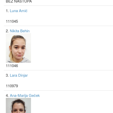
BEZ NASTUPA
1.
Luna Amić
111045
2.
Nikita Behin
111046
3.
Lara Dinjar
110979
4.
Ana-Marija Geček