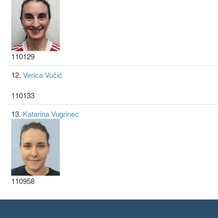
110129
12.
Verica Vučić
110133
13.
Katarina Vugrinec
110958