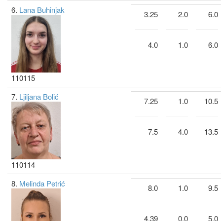
6.
Lana Buhinjak
3.25
2.0
6.0
4.0
1.0
6.0
110115
7.
Ljiljana Bolić
7.25
1.0
10.5
7.5
4.0
13.5
110114
8.
Melinda Petrić
8.0
1.0
9.5
4.39
0.0
5.0