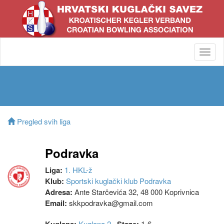
Toggl
navig
Pregled svih liga
Podravka
Liga:
1. HKL-ž
Klub:
Sportski kuglački klub Podravka
Adresa:
Ante Starčevića 32, 48 000 Koprivnica
Email:
skkpodravka@gmail.com
Kuglana 2
1-6