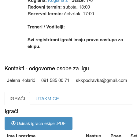
Kuglana:
Staze:
Redovni termin:
subota, 13:00
Rezervni termin:
četvrtak, 17:00
Treneri / Voditelji:
Svi registrirani igrači imaju pravo nastupa za
ekipu.
Kontakti - odgovorne osobe za ligu
Jelena Kolarić
091 585 00 71
skkpodravka@gmail.com
IGRAČI
UTAKMICE
Igrači
Učinak igrača ekipe .PDF
Ime i prezime
Nastup
Poen
Se